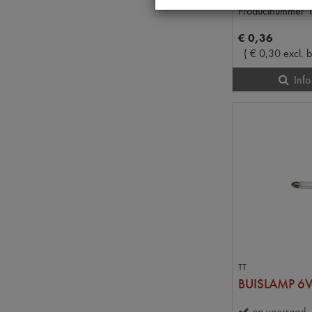
Productnummer
€
0
,
36
(
€
0
,
30
excl. 
Info
TT
BUISLAMP 6
op voorraad