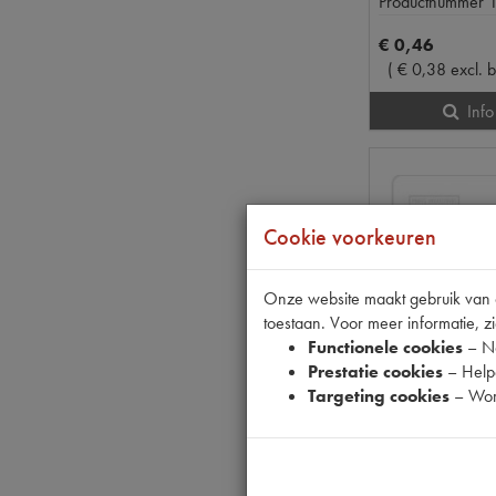
Productnummer
€
0
,
46
(
€
0
,
38
excl. 
Info
Cookie voorkeuren
Onze website maakt gebruik van co
toestaan. Voor meer informatie, zi
Functionele cookies
– No
Prestatie cookies
– Helpe
Targeting cookies
– Wor
TT
op voorraad