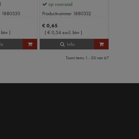
d
op voorraad
r
1880330
Productnummer
1880332
€
0
,
65
. btw
)
(
€
0
,
54
excl. btw
)
fo
Info
Toont items
1 - 20
van
67