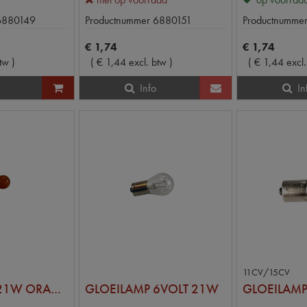
6880149
Productnummer
6880151
Productnumme
€
1
,
74
€
1
,
74
btw
)
(
€
1
,
44
excl. btw
)
(
€
1
,
44
excl
Info
In
11CV/15CV
GLOEILAMP 21W ORANJE
GLOEILAMP 6VOLT 21W