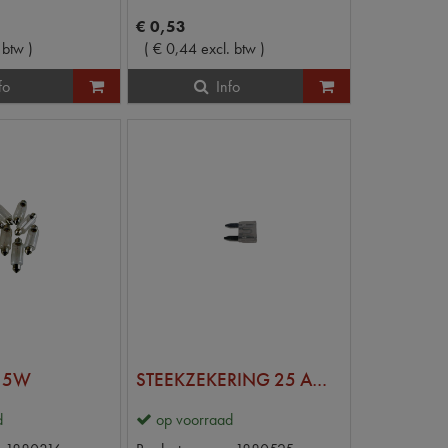
€
0
,
53
 btw
)
(
€
0
,
44
excl. btw
)
fo
Info
15W
STEEKZEKERING 25 AMP MINI
d
op voorraad