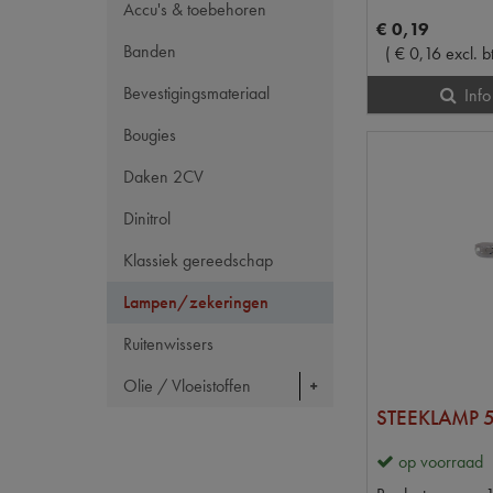
Accu's & toebehoren
€
0
,
19
Banden
(
€
0
,
16
excl. b
Bevestigingsmateriaal
Info
Bougies
Daken 2CV
Dinitrol
Klassiek gereedschap
Lampen/zekeringen
Ruitenwissers
Olie / Vloeistoffen
STEEKLAMP 
op voorraad