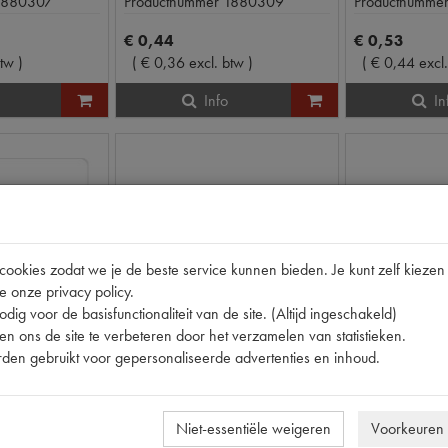
1880307
Productnummer
1880309
Productnumme
€
0
,
44
€
0
,
53
btw
)
(
€
0
,
36
excl. btw
)
(
€
0
,
44
excl
Info
In
okies zodat we je de beste service kunnen bieden. Je kunt zelf kiezen 
e onze privacy policy.
dig voor de basisfunctionaliteit van de site. (Altijd ingeschakeld)
n ons de site te verbeteren door het verzamelen van statistieken.
den gebruikt voor gepersonaliseerde advertenties en inhoud.
TT
BUISLAMP 12V/10W SV8.5 37MM
GLASZEKERING 20 AMP
Niet-essentiële weigeren
Voorkeuren
op voorraad
op voorraa