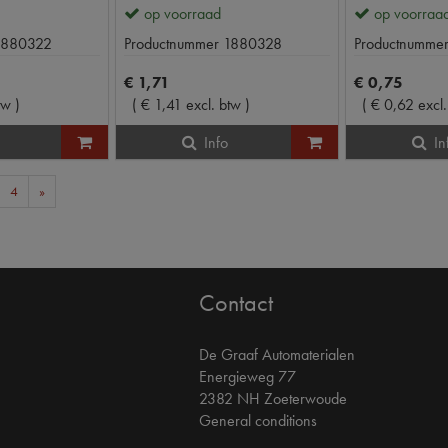
op voorraad
op voorraa
1880322
Productnummer
1880328
Productnumme
€
1
,
71
€
0
,
75
tw
)
(
€
1
,
41
excl. btw
)
(
€
0
,
62
excl
Info
In
4
»
Contact
De Graaf Automaterialen
Energieweg 77
2382 NH Zoeterwoude
General conditions