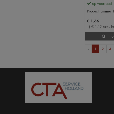
op voorraad
Productnummer
€
1
,
36
(
€
1
,
12
excl. b
Info
«
1
2
3