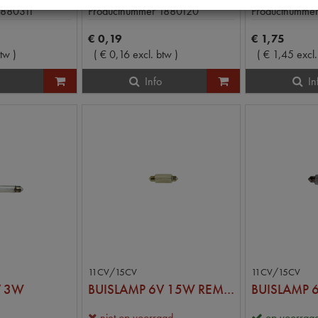
1880311
Productnummer
1880120
Productnumme
€
0
,
19
€
1
,
75
btw
)
(
€
0
,
16
excl. btw
)
(
€
1
,
45
excl
Info
In
11CV/15CV
11CV/15CV
V 3W
BUISLAMP 6V 15W REMLICHT
niet op voorraad
op voorraa