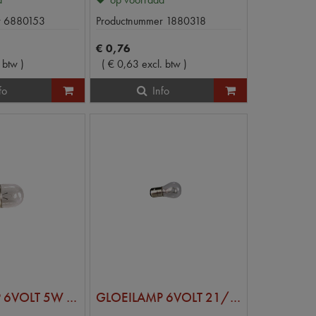
r
6880153
Productnummer
1880318
€
0
,
76
. btw
)
(
€
0
,
63
excl. btw
)
fo
Info
GLOEILAMP 6VOLT 5W BOL DASH.
GLOEILAMP 6VOLT 21/5W