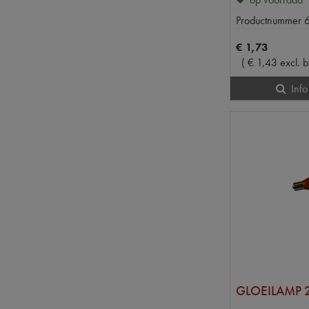
Productnummer
€
1
,
73
(
€
1
,
43
excl. 
Info