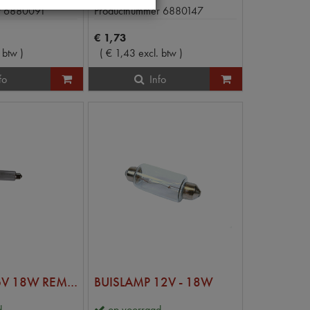
r
6880091
Productnummer
6880147
€
1
,
73
. btw
)
(
€
1
,
43
excl. btw
)
fo
Info
BUISLAMP 6V 18W REMLICHT
BUISLAMP 12V - 18W
d
op voorraad