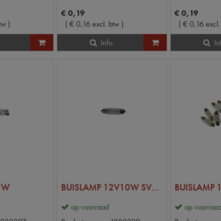
€
0
,
19
€
0
,
19
tw
)
(
€
0
,
16
excl. btw
)
(
€
0
,
16
excl.
Info
In
5W
BUISLAMP 12V10W SV8.5 42mm
BUISLAMP 
op voorraad
op voorraa