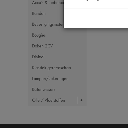
Accu's & toebehoren
Banden
Bevestigingsmateriaal
Bougies
Daken 2CV
Dinitrol
Klassiek gereedschap
Lampen/zekeringen
Ruitenwissers
Olie / Vloeistoffen