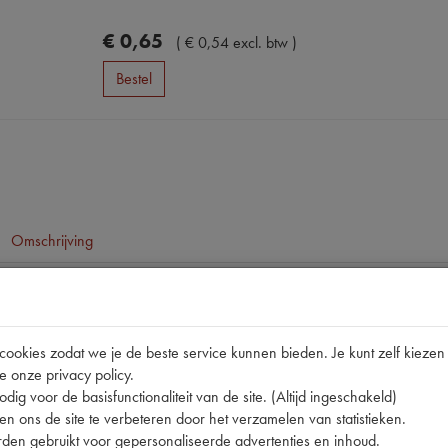
€
0
,
65
(
€
0
,
54
excl. btw
)
Bestel
Omschrijving
pen
03380-005 | 6V21/5W | 706586
okies zodat we je de beste service kunnen bieden. Je kunt zelf kiezen 
e onze privacy policy.
15X56mm
dig voor de basisfunctionaliteit van de site. (Altijd ingeschakeld)
n ons de site te verbeteren door het verzamelen van statistieken.
den gebruikt voor gepersonaliseerde advertenties en inhoud.