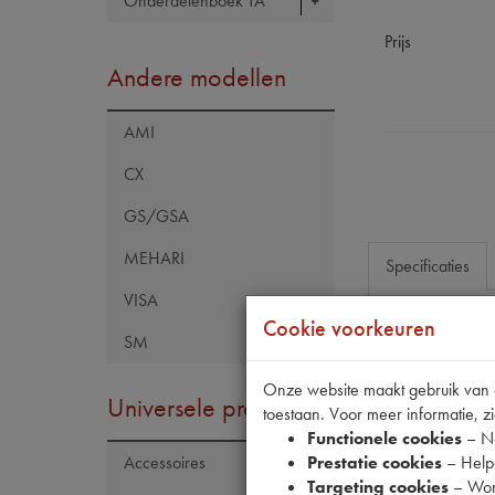
Onderdelenboek TA
Prijs
Andere modellen
AMI
CX
GS/GSA
MEHARI
Specificaties
VISA
Cookie voorkeuren
SM
Eigenschap
Codes
Onze website maakt gebruik van co
Universele producten
toestaan. Voor meer informatie, zi
Maten
Functionele cookies
– No
Prestatie cookies
– Helpe
Accessoires
Targeting cookies
– Wor