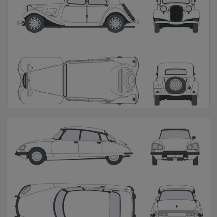
TA
DS / ID