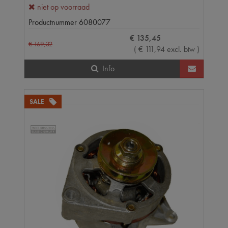
niet op voorraad
Productnummer
6080077
€
135
,
45
€
169
,
32
(
€
111
,
94
excl. btw
)
Info
SALE