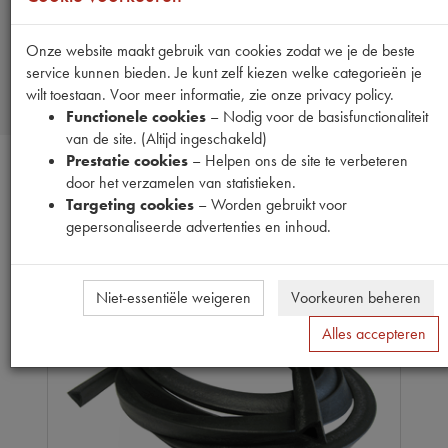
Onze website maakt gebruik van cookies zodat we je de beste
Daken 2CV
service kunnen bieden. Je kunt zelf kiezen welke categorieën je
wilt toestaan. Voor meer informatie, zie onze privacy policy.
Functionele cookies
– Nodig voor de basisfunctionaliteit
van de site. (Altijd ingeschakeld)
Prestatie cookies
– Helpen ons de site te verbeteren
door het verzamelen van statistieken.
Targeting cookies
– Worden gebruikt voor
SALE
gepersonaliseerde advertenties en inhoud.
Niet-essentiële weigeren
Voorkeuren beheren
Alles accepteren