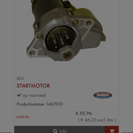
2CV
STARTMOTOR
op voorraad
Productnummer
1467010
€
55
,
96
€
69
,
95
(
€
46
,
25
excl. btw
)
Info