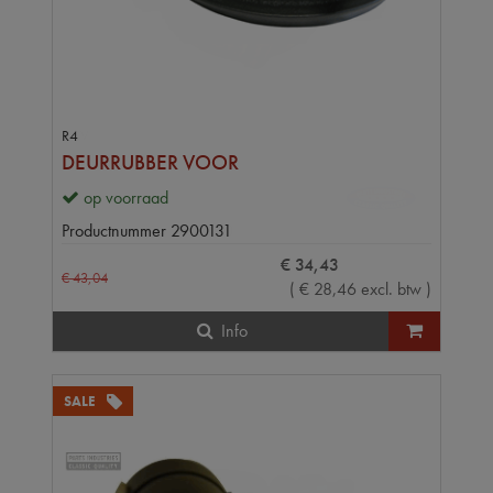
R4
DEURRUBBER VOOR
op voorraad
Productnummer
2900131
€
34
,
43
€
43
,
04
(
€
28
,
46
excl. btw
)
Info
SALE