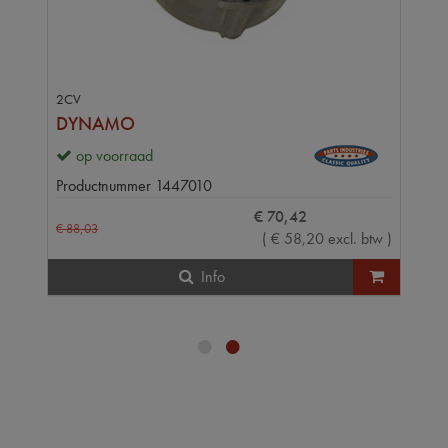
2CV
DYNAMO
op voorraad
Productnummer
1447010
€
70
,
42
€
88
,
03
(
€
58
,
20
excl. btw
)
Info
•
•