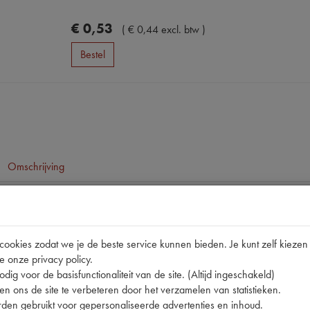
€
0
,
53
(
€
0
,
44
excl. btw
)
Bestel
Omschrijving
pen
6216C5
okies zodat we je de beste service kunnen bieden. Je kunt zelf kiezen 
e onze privacy policy.
01712-005 | 12V3W | 17097 | 310 | 621634 | 6216C5 | BNL
dig voor de basisfunctionaliteit van de site. (Altijd ingeschakeld)
n ons de site te verbeteren door het verzamelen van statistieken.
den gebruikt voor gepersonaliseerde advertenties en inhoud.