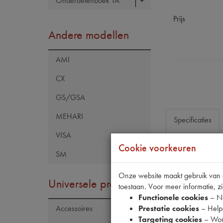
Onderdelenboek TA
Prijs
Andere modellen
AMI
CX
GS/GSA
MEHARI
Specificaties
VISA
Cookie voorkeuren
SM
Eigenschap
OE Citroën
Onze website maakt gebruik van co
Universele producten
toestaan. Voor meer informatie, zi
Codes
Functionele cookies
– No
Prestatie cookies
– Helpe
Accessoires
Targeting cookies
– Wor