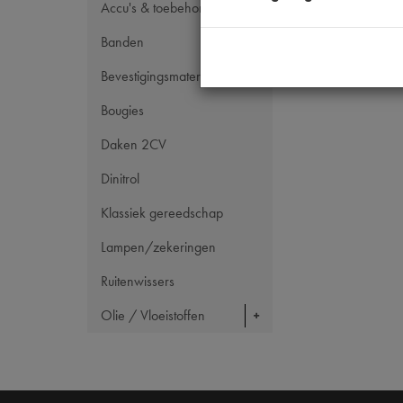
Accu's & toebehoren
Banden
Bevestigingsmateriaal
Bougies
Daken 2CV
Dinitrol
Klassiek gereedschap
Lampen/zekeringen
Ruitenwissers
Olie / Vloeistoffen