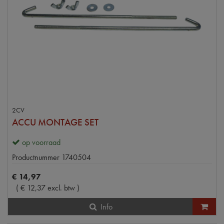
2CV
ACCU MONTAGE SET
op voorraad
Productnummer
1740504
€
14
,
97
(
€
12
,
37
excl. btw
)
Info