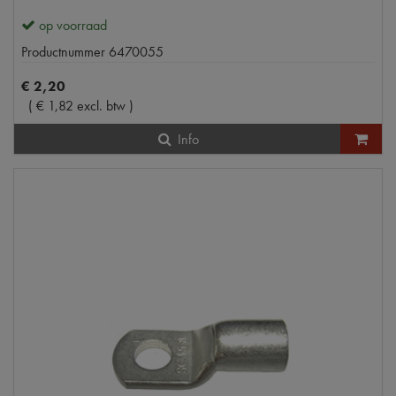
op voorraad
Productnummer
6470055
€
2
,
20
(
€
1
,
82
excl. btw
)
Info