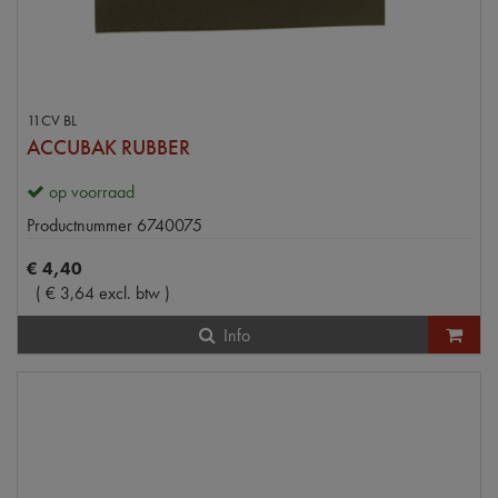
11CV BL
ACCUBAK RUBBER
op voorraad
Productnummer
6740075
€
4
,
40
(
€
3
,
64
excl. btw
)
Info