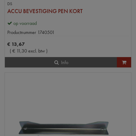
DS
ACCU BEVESTIGING PEN KORT
op voorraad
Productnummer
1740501
€
13
,
67
(
€
11
,
30
excl. btw
)
Info