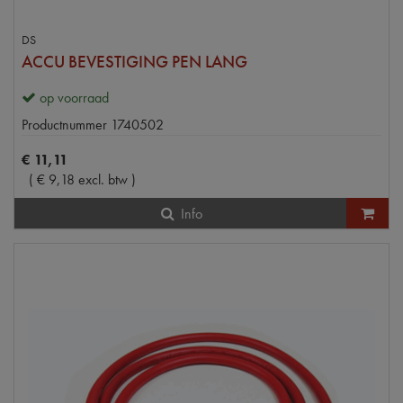
DS
ACCU BEVESTIGING PEN LANG
op voorraad
Productnummer
1740502
€
11
,
11
(
€
9
,
18
excl. btw
)
Info