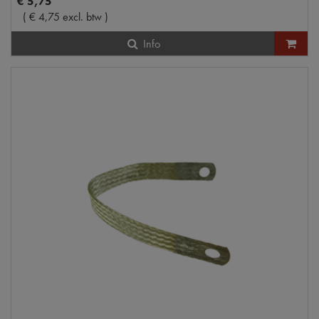
€
5
,
75
(
€
4
,
75
excl. btw
)
Info