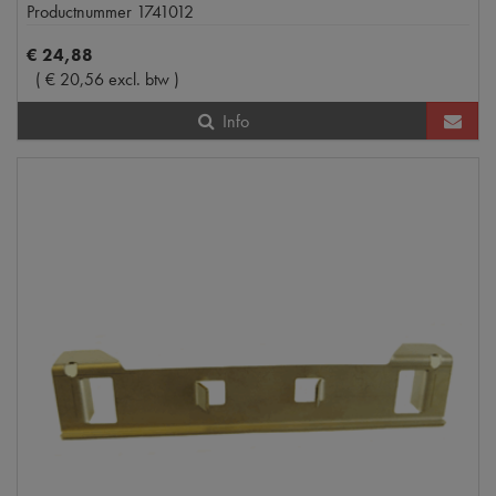
Productnummer
1741012
€
24
,
88
(
€
20
,
56
excl. btw
)
Info