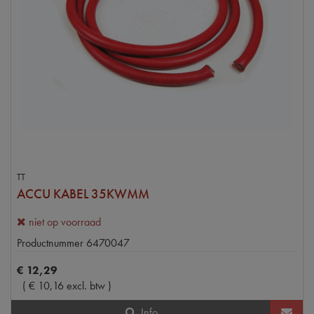
TT
ACCU KABEL 35KWMM
niet op voorraad
Productnummer
6470047
€
12
,
29
(
€
10
,
16
excl. btw
)
Info