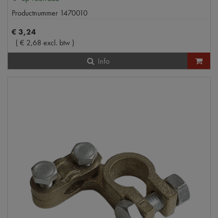
Productnummer
1470010
€
3
,
24
(
€
2
,
68
excl. btw
)
Info