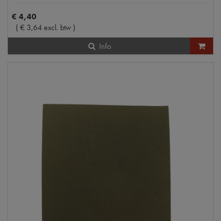
€
4
,
40
(
€
3
,
64
excl. btw
)
Info