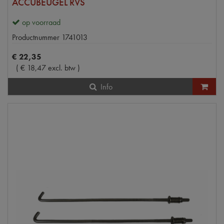
ACCUBEUGEL RVS
op voorraad
Productnummer
1741013
€
22
,
35
(
€
18
,
47
excl. btw
)
Info