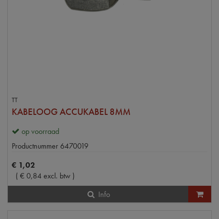
TT
KABELOOG ACCUKABEL 8MM
op voorraad
Productnummer
6470019
€
1
,
02
(
€
0
,
84
excl. btw
)
Info