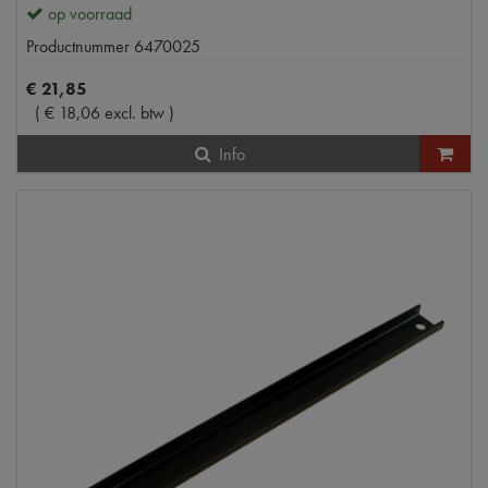
op voorraad
Productnummer
6470025
€
21
,
85
(
€
18
,
06
excl. btw
)
Info