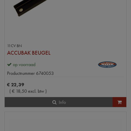
11CV BN
ACCUBAK BEUGEL
op voorraad
Productnummer
6740053
€
22
,
39
(
€
18
,
50
excl. btw
)
Info