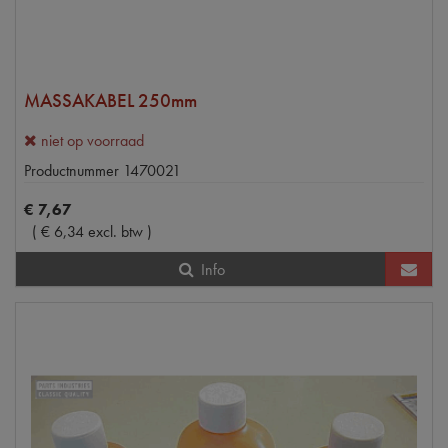
MASSAKABEL 250mm
niet op voorraad
Productnummer
1470021
€
7
,
67
(
€
6
,
34
excl. btw
)
Info