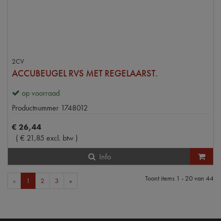
2CV
ACCUBEUGEL RVS MET REGELAARST.
op voorraad
Productnummer
1748012
€
26
,
44
(
€
21
,
85
excl. btw
)
Info
Toont items
1 - 20
van
44
«
1
2
3
»