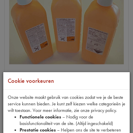
Cookie voorkeuren
TT
ACCUZUUR 1 LITER
Onze website maakt gebruik van cookies zodat we je de beste
op voorraad
service kunnen bieden. Je kunt zelf kiezen welke categorieën je
wilt toestaan. Voor meer informatie, zie onze privacy policy.
Productnummer
1470200
Functionele cookies
– Nodig voor de
basisfunctionaliteit van de site. (Altijd ingeschakeld)
€
10
,
08
Prestatie cookies
– Helpen ons de site te verbeteren
(
€
8
,
33
excl. btw
)