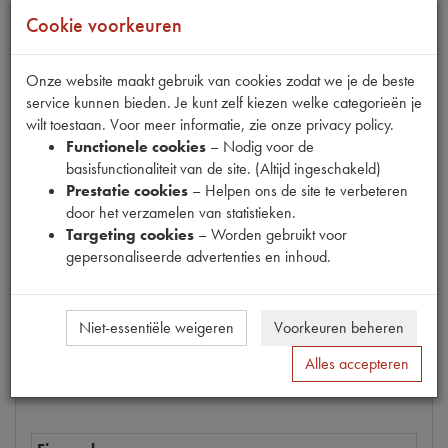
Cookie voorkeuren
Onze website maakt gebruik van cookies zodat we je de beste
Productnummer
service kunnen bieden. Je kunt zelf kiezen welke categorieën je
6880133
wilt toestaan. Voor meer informatie, zie onze privacy policy.
EAN code
Functionele cookies
– Nodig voor de
5412096194795
basisfunctionaliteit van de site. (Altijd ingeschakeld)
Prestatie cookies
– Helpen ons de site te verbeteren
Prijs
door het verzamelen van statistieken.
€
8
,
01
(
€
6
,
62
excl. btw
)
Targeting cookies
– Worden gebruikt voor
gepersonaliseerde advertenties en inhoud.
Bestel
Niet-essentiële weigeren
Voorkeuren beheren
Alles accepteren
Specificaties
Omschrijving