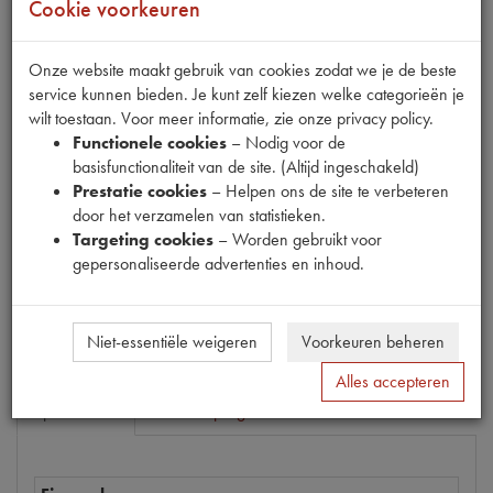
Cookie voorkeuren
Onze website maakt gebruik van cookies zodat we je de beste
service kunnen bieden. Je kunt zelf kiezen welke categorieën je
Productnummer
wilt toestaan. Voor meer informatie, zie onze privacy policy.
6880095
Functionele cookies
– Nodig voor de
EAN code
basisfunctionaliteit van de site. (Altijd ingeschakeld)
5412096099120
Prestatie cookies
– Helpen ons de site te verbeteren
door het verzamelen van statistieken.
Prijs
Targeting cookies
– Worden gebruikt voor
€
12
,
37
(
€
10
,
22
excl. btw
)
gepersonaliseerde advertenties en inhoud.
Bestel
Niet-essentiële weigeren
Voorkeuren beheren
Alles accepteren
Specificaties
Omschrijving