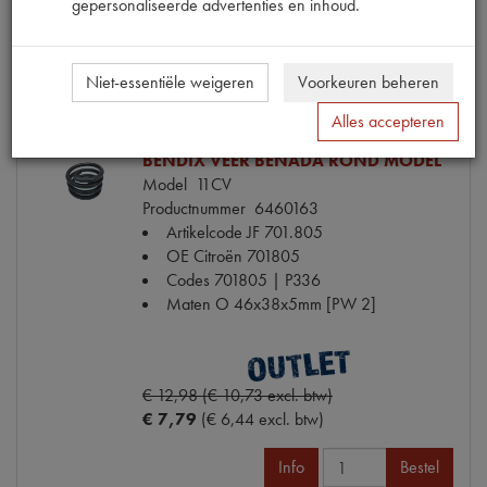
gepersonaliseerde advertenties en inhoud.
Info
Bestel
Niet-essentiële weigeren
Voorkeuren beheren
Alles accepteren
BENDIX VEER BENADA ROND MODEL
Model
11CV
Productnummer
6460163
Artikelcode JF
701.805
OE Citroën
701805
Codes
701805 | P336
Maten
O 46x38x5mm [PW 2]
€ 12,98 (€ 10,73 excl. btw)
€ 7,79
(€ 6,44 excl. btw)
Info
Bestel