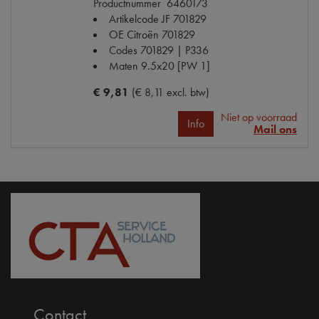
Productnummer
6460173
Artikelcode JF
701829
OE Citroën
701829
Codes
701829 | P336
Maten
9.5x20 [PW 1]
€ 9,81
(€ 8,11 excl. btw)
Niet op voorraad
Info
Mail ons
Contact