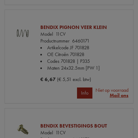
BENDIX PIGNON VEER KLEIN
Model
11CV
Productnummer
6460171
Artikelcode JF
701828
OE Citroën
701828
Codes
701828 | P335
Maten
24x32.5mm [PW 1]
€ 6,67
(€ 5,51 excl. btw)
Niet op voorraad
Info
Mail ons
BENDIX BEVESTIGINGS BOUT
Model
11CV