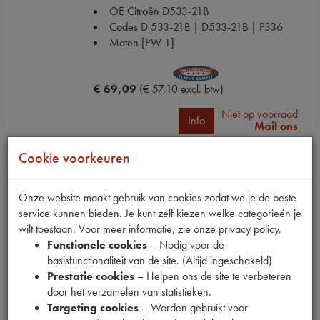
OE Citroën
D533-21B
Codes
D 533-21B | D533-21B | P336
Maten
[PW 1]
€ 69,09
(€ 57,10 excl. btw)
Niet op voorraad
Info
Mail ons
Cookie voorkeuren
BENDIX PIGNON VEERKLEIN BENADA
Onze website maakt gebruik van cookies zodat we je de beste
Model
11CV
service kunnen bieden. Je kunt zelf kiezen welke categorieën je
Productnummer
6460155
wilt toestaan. Voor meer informatie, zie onze privacy policy.
Artikelcode JF
701800
Functionele cookies
– Nodig voor de
OE Citroën
701800
basisfunctionaliteit van de site. (Altijd ingeschakeld)
Codes
701800 | P336
Prestatie cookies
– Helpen ons de site te verbeteren
Maten
O 23x32mm [PW 1]
door het verzamelen van statistieken.
Targeting cookies
– Worden gebruikt voor
€ 17,77
(€ 14,69 excl. btw)