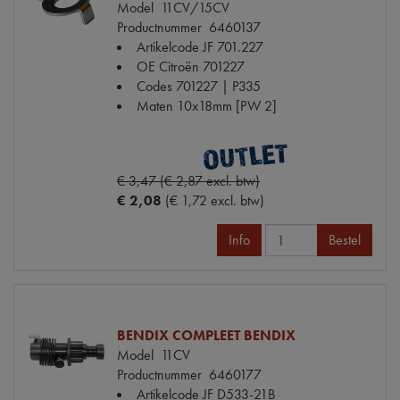
Model
11CV/15CV
Productnummer
6460137
Artikelcode JF
701.227
OE Citroën
701227
Codes
701227 | P335
Maten
10x18mm [PW 2]
€ 3,47 (€ 2,87 excl. btw)
€ 2,08
(€ 1,72 excl. btw)
Info
Bestel
BENDIX COMPLEET BENDIX
Model
11CV
Productnummer
6460177
Artikelcode JF
D533-21B