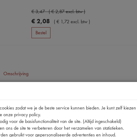
€
3
,
47
(
€
2
,
87
excl. btw
)
€
2
,
08
(
€
1
,
72
excl. btw
)
Bestel
Omschrijving
pen
11CV/15
okies zodat we je de beste service kunnen bieden. Je kunt zelf kiezen 
e onze privacy policy.
701.227
dig voor de basisfunctionaliteit van de site. (Altijd ingeschakeld)
nummer
A
n ons de site te verbeteren door het verzamelen van statistieken.
den gebruikt voor gepersonaliseerde advertenties en inhoud.