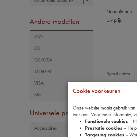
Onderdelenboek TA
Normale prijs
Andere modellen
Uw prijs
AMI
CX
GS/GSA
MEHARI
Specificaties
VISA
Cookie voorkeuren
SM
Eigenschap
Model Citroën
Onze website maakt gebruik van co
Universele producten
toestaan. Voor meer informatie, zi
Artikelcode JF
Functionele cookies
– No
Tecdoc brand
Prestatie cookies
– Helpe
Accessoires
Targeting cookies
– Wor