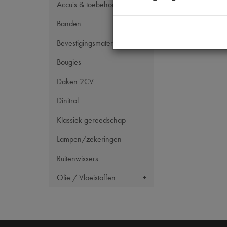
OE Citroën
Accu's & toebehoren
Codes
Banden
Maten
Bevestigingsmateriaal
Bougies
Daken 2CV
Dinitrol
Klassiek gereedschap
Lampen/zekeringen
Ruitenwissers
Olie / Vloeistoffen