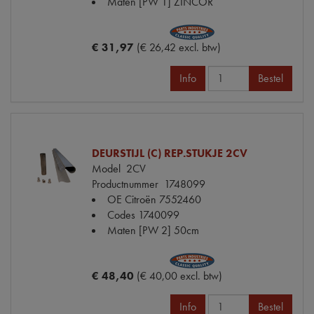
Maten
[PW 1] ZINCOR
€ 31,97
(€ 26,42 excl. btw)
Info
Bestel
DEURSTIJL (C) REP.STUKJE 2CV
Model
2CV
Productnummer
1748099
OE Citroën
7552460
Codes
1740099
Maten
[PW 2] 50cm
€ 48,40
(€ 40,00 excl. btw)
Info
Bestel