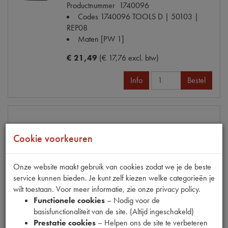
Productnummer
1740096
Codes
1740096 TOOLS D | 50103 |
REP08
Maten
[PW 1]
€ 21,49
(€ 17,76 excl. btw)
Info
Bestel
REP.DEEL STAARTSTUK LINKS
Cookie voorkeuren
Model
2CV
Productnummer
1740097
Onze website maakt gebruik van cookies zodat we je de beste
Codes
107 | 1740097 TOOLS D |
service kunnen bieden. Je kunt zelf kiezen welke categorieën je
ZIJWAND
wilt toestaan. Voor meer informatie, zie onze privacy policy.
Maten
[PW 1]
Functionele cookies
– Nodig voor de
basisfunctionaliteit van de site. (Altijd ingeschakeld)
Prestatie cookies
– Helpen ons de site te verbeteren
€ 53,16
(€ 43,93 excl. btw)