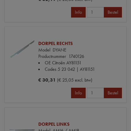
Info
Bestel
DORPEL RECHTS
Model
DYANE
Productnummer
1740126
OE Citroën
AY81151
Codes
5 23 042 | AY81151
€ 30,31
(€ 25,05 excl. btw)
Info
Bestel
DORPEL LINKS
Model
AMI6 / AMI8