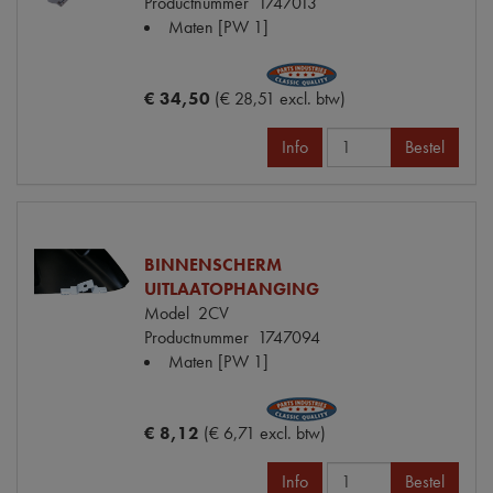
Productnummer
1747013
Maten
[PW 1]
€ 34,50
(€ 28,51 excl. btw)
Info
Bestel
BINNENSCHERM
UITLAATOPHANGING
Model
2CV
Productnummer
1747094
Maten
[PW 1]
€ 8,12
(€ 6,71 excl. btw)
Info
Bestel