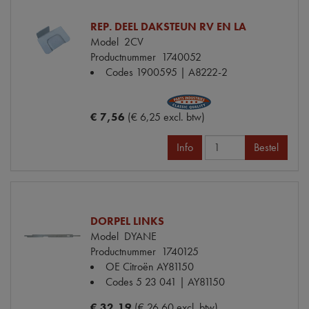
REP. DEEL DAKSTEUN RV EN LA
Model
2CV
Productnummer
1740052
Codes
1900595 | A8222-2
€ 7,56
(€ 6,25 excl. btw)
Info
Bestel
DORPEL LINKS
Model
DYANE
Productnummer
1740125
OE Citroën
AY81150
Codes
5 23 041 | AY81150
€ 32,19
(€ 26,60 excl. btw)