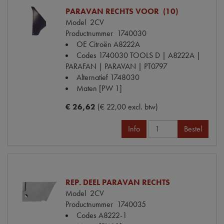
PARAVAN RECHTS VOOR (10)
Model
2CV
Productnummer
1740030
OE Citroën
A8222A
Codes
1740030 TOOLS D | A8222A |
PARAFAN | PARAVAN | PT0797
Alternatief
1748030
Maten
[PW 1]
€ 26,62
(€ 22,00 excl. btw)
Info
Bestel
REP. DEEL PARAVAN RECHTS
Model
2CV
Productnummer
1740035
Codes
A8222-1