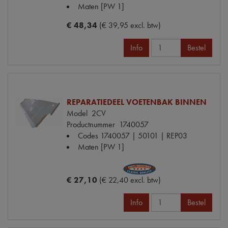
Maten
[PW 1]
€ 48,34
(€ 39,95 excl. btw)
Info
Bestel
REPARATIEDEEL VOETENBAK BINNEN
Model
2CV
Productnummer
1740057
Codes
1740057 | 50101 | REP03
Maten
[PW 1]
€ 27,10
(€ 22,40 excl. btw)
Info
Bestel