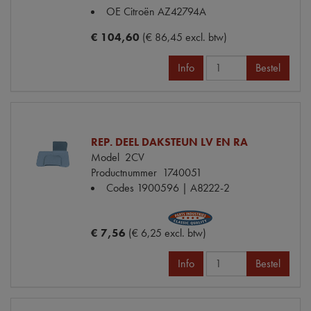
OE Citroën
AZ42794A
€ 104,60
(€ 86,45 excl. btw)
Info
Bestel
REP. DEEL DAKSTEUN LV EN RA
Model
2CV
Productnummer
1740051
Codes
1900596 | A8222-2
€ 7,56
(€ 6,25 excl. btw)
Info
Bestel