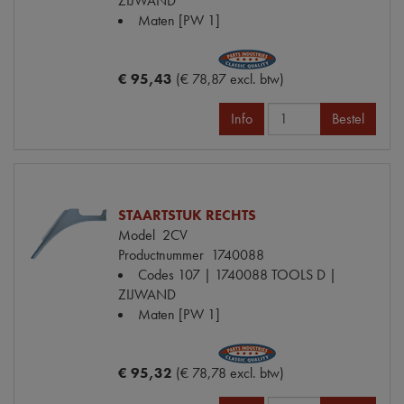
ZIJWAND
Maten
[PW 1]
€ 95,43
(€ 78,87 excl. btw)
Info
Bestel
STAARTSTUK RECHTS
Model
2CV
Productnummer
1740088
Codes
107 | 1740088 TOOLS D |
ZIJWAND
Maten
[PW 1]
€ 95,32
(€ 78,78 excl. btw)