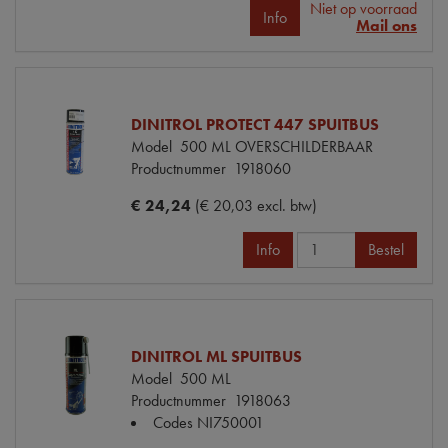
Niet op voorraad
Info
Mail ons
DINITROL PROTECT 447 SPUITBUS
Model
500 ML OVERSCHILDERBAAR
Productnummer
1918060
€ 24,24
(€ 20,03 excl. btw)
Info
Bestel
DINITROL ML SPUITBUS
Model
500 ML
Productnummer
1918063
Codes
NI750001