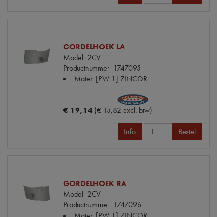
GORDELHOEK LA
Model
2CV
Productnummer
1747095
Maten
[PW 1] ZINCOR
€ 19,14
(€ 15,82 excl. btw)
Info
Bestel
GORDELHOEK RA
Model
2CV
Productnummer
1747096
Maten
[PW 1] ZINCOR