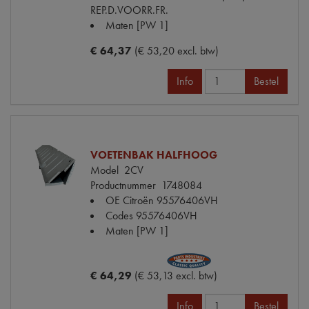
REP.D.VOORR.FR.
Maten
[PW 1]
€ 64,37
(€ 53,20 excl. btw)
Info
Bestel
VOETENBAK HALFHOOG
Model
2CV
Productnummer
1748084
OE Citroën
95576406VH
Codes
95576406VH
Maten
[PW 1]
€ 64,29
(€ 53,13 excl. btw)
Info
Bestel