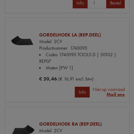
Info
Bestel
GORDELHOEK LA (REP.DEEL)
Model
2CV
Productnummer
1740095
Codes
1740095 TOOLS D | 50102 |
REP07
Maten
[PW 1]
€ 20,46
(€ 16,91 excl. btw)
Niet op voorraad
Info
Mail ons
GORDELHOEK RA (REP.DEEL)
Model
2CV