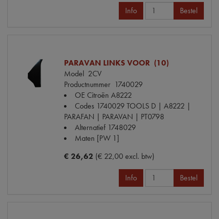
Info
Bestel
PARAVAN LINKS VOOR (10)
Model
2CV
Productnummer
1740029
OE Citroën
A8222
Codes
1740029 TOOLS D | A8222 |
PARAFAN | PARAVAN | PT0798
Alternatief
1748029
Maten
[PW 1]
€ 26,62
(€ 22,00 excl. btw)
Info
Bestel