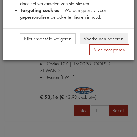
door het verzamelen van statistieken.
Targeting cookies
– Worden gebruikt voor
Info
Bestel
gepersonaliseerde advertenties en inhoud.
Niet-essentiële weigeren
Voorkeuren beheren
REP.DEEL STAARTSTUK RECHTS
Alles accepteren
Model
2CV
Productnummer
1740098
Codes
107 | 1740098 TOOLS D |
ZIJWAND
Maten
[PW 1]
€ 53,16
(€ 43,93 excl. btw)
Info
Bestel