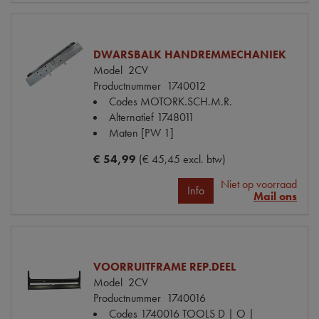
DWARSBALK HANDREMMECHANIEK
Model
2CV
Productnummer
1740012
Codes
MOTORK.SCH.M.R.
Alternatief
1748011
Maten
[PW 1]
€ 54,99
(€ 45,45 excl. btw)
Niet op voorraad
Info
Mail ons
VOORRUITFRAME REP.DEEL
Model
2CV
Productnummer
1740016
Codes
1740016 TOOLS D | O |