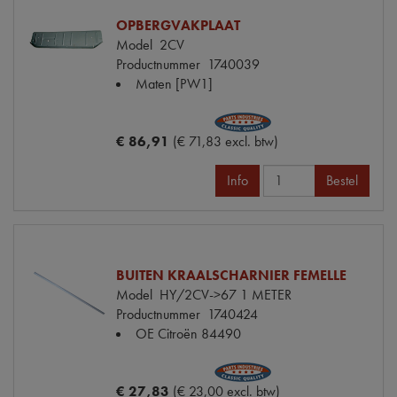
OPBERGVAKPLAAT
Model
2CV
Productnummer
1740039
Maten
[PW1]
€ 86,91
(€ 71,83 excl. btw)
Info
Bestel
BUITEN KRAALSCHARNIER FEMELLE
Model
HY/2CV->67 1 METER
Productnummer
1740424
OE Citroën
84490
€ 27,83
(€ 23,00 excl. btw)