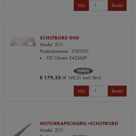
Info
Bestel
SCHUTBORD RHD
Model
2CV
Productnummer
1747005
OE Citroën
5452629
€ 179,33
(€ 148,21 excl. btw)
Info
Bestel
MOTORKAPSCHARN.+SCHUTBORD
Model
2CV