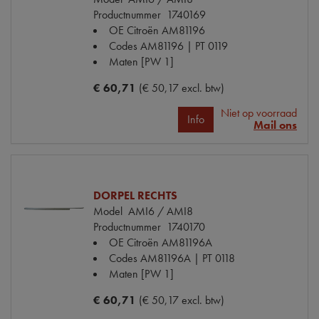
Productnummer
1740169
OE Citroën
AM81196
Codes
AM81196 | PT 0119
Maten
[PW 1]
€ 60,71
(€ 50,17 excl. btw)
Niet op voorraad
Info
Mail ons
DORPEL RECHTS
Model
AMI6 / AMI8
Productnummer
1740170
OE Citroën
AM81196A
Codes
AM81196A | PT 0118
Maten
[PW 1]
€ 60,71
(€ 50,17 excl. btw)