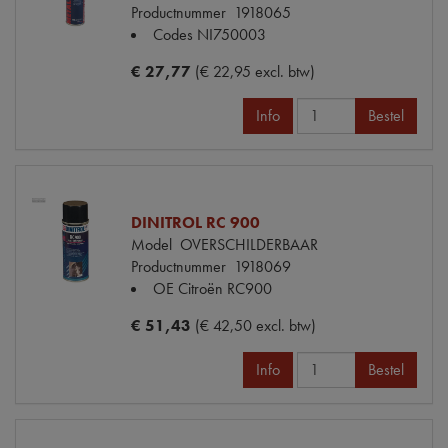
Productnummer
1918065
Codes
NI750003
€ 27,77
(€ 22,95 excl. btw)
Info
Bestel
DINITROL RC 900
Model
OVERSCHILDERBAAR
Productnummer
1918069
OE Citroën
RC900
€ 51,43
(€ 42,50 excl. btw)
Info
Bestel