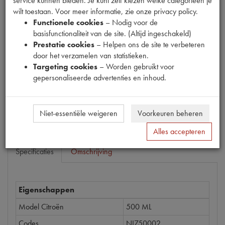
service kunnen bieden. Je kunt zelf kiezen welke categorieën je
wilt toestaan. Voor meer informatie, zie onze privacy policy.
Functionele cookies
– Nodig voor de
Productnummer
basisfunctionaliteit van de site. (Altijd ingeschakeld)
1918064
Prestatie cookies
– Helpen ons de site te verbeteren
door het verzamelen van statistieken.
Prijs
Targeting cookies
– Worden gebruikt voor
gepersonaliseerde advertenties en inhoud.
€
24
,
24
(
€
20
,
03
excl. btw
)
Bestel
Niet-essentiële weigeren
Voorkeuren beheren
Alles accepteren
Specificaties
Omschrijving
Eigenschappen
Model Citroën
500 ML
Codes
NI750002