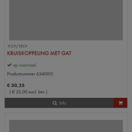
11CV/15CV
KRUISKOPPELING MET GAT
op voorraad
Productnummer
6340015
€
30
,
25
(
€
25
,
00
excl. btw
)
Info