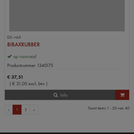
DS ->65
BIBAXRUBBER
op voorraad
Productnummer
1340175
€
37
,
51
(
€
31
,
00
excl. btw
)
Info
Toont items
1 - 20
van
40
«
1
2
»