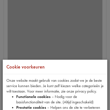
Cookie voorkeuren
2CV
ASHOES WIELZIJDE ENKELE KRUISKOPPELING
Onze website maakt gebruik van cookies zodat we je de beste
op voorraad
service kunnen bieden. Je kunt zelf kiezen welke categorieën je
wilt toestaan. Voor meer informatie, zie onze privacy policy.
Productnummer
1340142
Functionele cookies
– Nodig voor de
basisfunctionaliteit van de site. (Altijd ingeschakeld)
€
22
,
18
Prestatie cookies
– Helpen ons de site te verbeteren
(
€
18
,
33
excl. btw
)