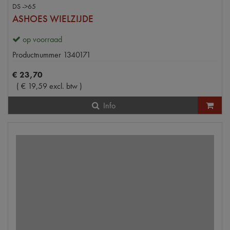
DS ->65
ASHOES WIELZIJDE
op voorraad
Productnummer
1340171
€
23
,
70
(
€
19
,
59
excl. btw
)
Info