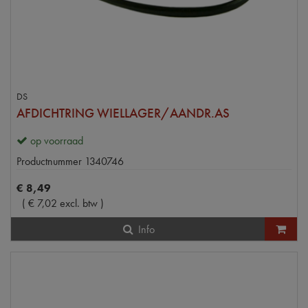
DS
AFDICHTRING WIELLAGER/AANDR.AS
op voorraad
Productnummer
1340746
€
8
,
49
(
€
7
,
02
excl. btw
)
Info