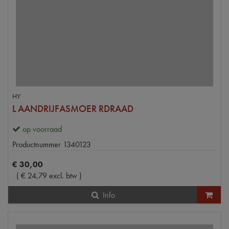
HY
L AANDRIJFASMOER RDRAAD
op voorraad
Productnummer
1340123
€
30
,
00
(
€
24
,
79
excl. btw
)
Info