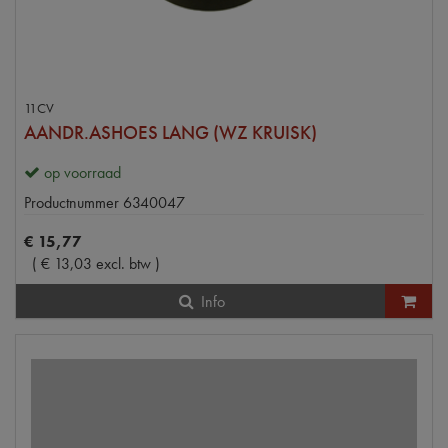
11CV
AANDR.ASHOES LANG (WZ KRUISK)
op voorraad
Productnummer
6340047
€
15
,
77
(
€
13
,
03
excl. btw
)
Info