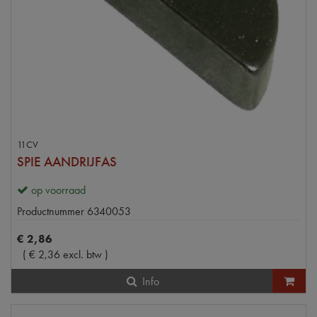
11CV
SPIE AANDRIJFAS
op voorraad
Productnummer
6340053
€
2
,
86
(
€
2
,
36
excl. btw
)
Info