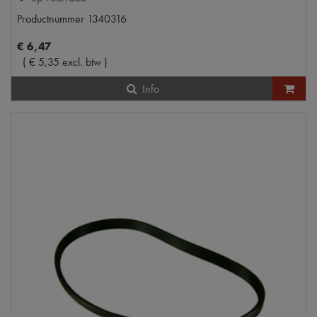
Productnummer
1340316
€
6
,
47
(
€
5
,
35
excl. btw
)
Info