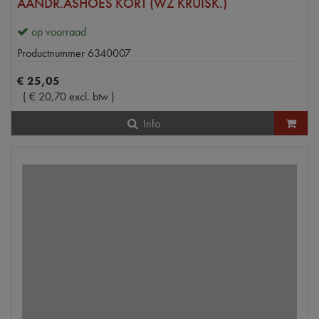
AANDR.ASHOES KORT (WZ KRUISK.)
op voorraad
Productnummer
6340007
€
25
,
05
(
€
20
,
70
excl. btw
)
Info