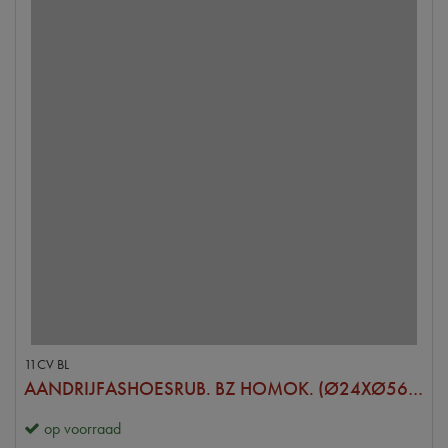
11CV BL
AANDRIJFASHOESRUB. BZ HOMOK. (Ø24XØ56MM)
op voorraad