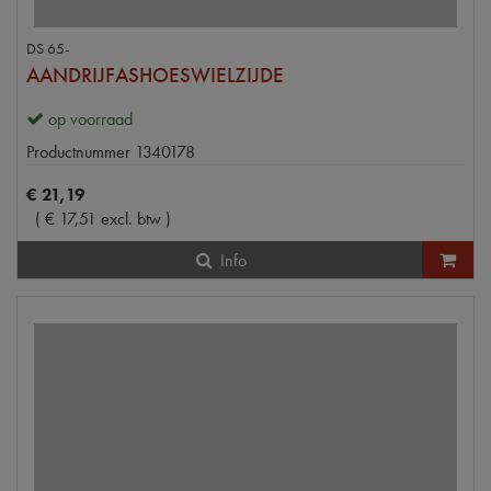
DS 65-
AANDRIJFASHOESWIELZIJDE
op voorraad
Productnummer
1340178
€
21
,
19
(
€
17
,
51
excl. btw
)
Info