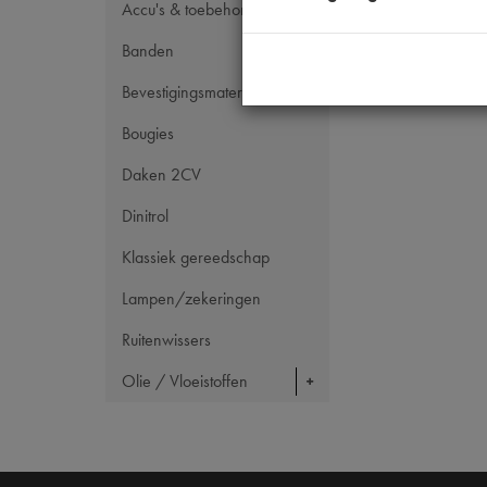
Artikelcode JF
Accu's & toebehoren
Banden
Bevestigingsmateriaal
Bougies
Daken 2CV
Dinitrol
Klassiek gereedschap
Lampen/zekeringen
Ruitenwissers
Olie / Vloeistoffen