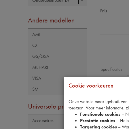
Onderdelenboek TA
Prijs
Andere modellen
AMI
CX
GS/GSA
MEHARI
Specificaties
VISA
Cookie voorkeuren
SM
Eigenschap
Model Citroën
Onze website maakt gebruik van co
Universele producten
toestaan. Voor meer informatie, zi
OE Citroën
Functionele cookies
– No
Maten
Prestatie cookies
– Helpe
Accessoires
Targeting cookies
– Wor