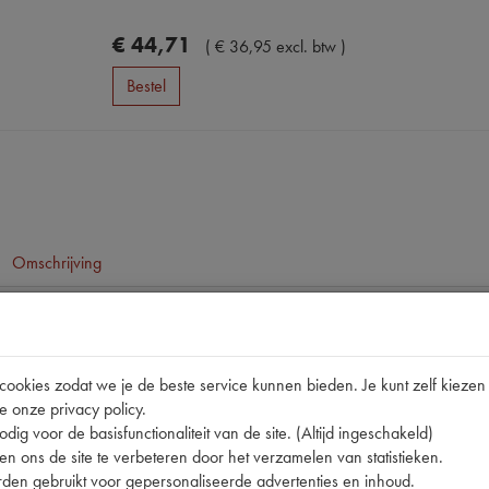
€
44
,
71
(
€
36
,
95
excl. btw
)
Bestel
Omschrijving
pen
11CV/15CV
okies zodat we je de beste service kunnen bieden. Je kunt zelf kiezen 
e onze privacy policy.
810315A
dig voor de basisfunctionaliteit van de site. (Altijd ingeschakeld)
O 250x45mm [PW 4]
n ons de site te verbeteren door het verzamelen van statistieken.
den gebruikt voor gepersonaliseerde advertenties en inhoud.