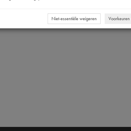
810.315-C-KIT-B
Niet-essentiële weigeren
Voorkeuren