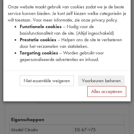
Onze website maakt gebruik van cookies zodat we je de beste
service kunnen bieden. Je kunt zelf kiezen welke categorieën je
wilt toestaan. Voor meer informatie, zie onze privacy policy.
Productnummer
Functionele cookies
– Nodig voor de
1901998
basisfunctionaliteit van de site. (Altijd ingeschakeld)
Prestatie cookies
– Helpen ons de site te verbeteren
Prijs
door het verzamelen van statistieken.
Targeting cookies
– Worden gebruikt voor
€
70
,
89
(
€
58
,
59
excl. btw
)
gepersonaliseerde advertenties en inhoud.
Bestel
Niet-essentiële weigeren
Voorkeuren beheren
Alles accepteren
Specificaties
Omschrijving
Eigenschappen
Model Citroën
DS 67->75