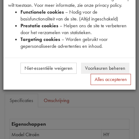
wilt toestaan. Voor meer informatie, zie onze privacy policy.
Functionele cookies
– Nodig voor de
basisfunctionaliteit van de site. (Altijd ingeschakeld)
Prestatie cookies
– Helpen ons de site te verbeteren
Productnummer
door het verzamelen van statistieken.
1897034
Targeting cookies
– Worden gebruikt voor
gepersonaliseerde advertenties en inhoud.
Prijs
€
8
,
76
(
€
7
,
24
excl. btw
)
Bestel
Niet-essentiële weigeren
Voorkeuren beheren
Alles accepteren
Specificaties
Omschrijving
Eigenschappen
Model Citroën
HY