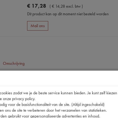
€
17
,
28
(
€
14
,
28
excl. btw
)
Dit product kan op dit moment niet besteld worden
Mail ons
Omschrijving
pen
okies zodat we je de beste service kunnen bieden. Je kunt zelf kiezen 
e onze privacy policy.
dig voor de basisfunctionaliteit van de site. (Altijd ingeschakeld)
n ons de site te verbeteren door het verzamelen van statistieken.
den gebruikt voor gepersonaliseerde advertenties en inhoud.