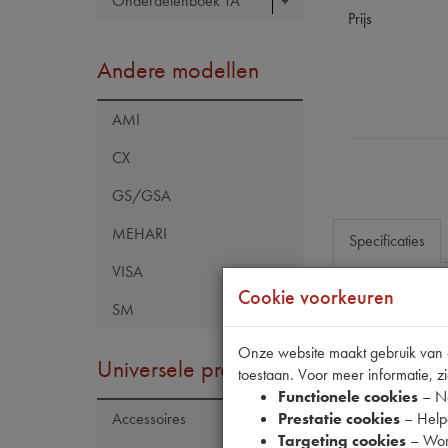
Onderdelenboek TA
Prijs
Andere modellen
AMI
CX
GS/GSA
MEHARI
Specificaties
VISA
Cookie voorkeuren
SM
Eigenschap
Model Citroën
Onze website maakt gebruik van co
Universele producten
toestaan. Voor meer informatie, zi
Maten
Functionele cookies
– No
Prestatie cookies
– Helpe
Accessoires
Targeting cookies
– Wor