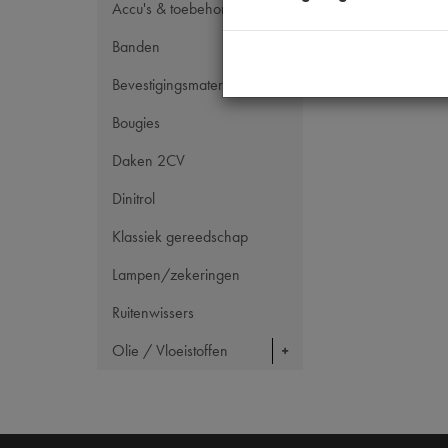
Accu's & toebehoren
Banden
Bevestigingsmateriaal
Bougies
Daken 2CV
Dinitrol
Klassiek gereedschap
Lampen/zekeringen
Ruitenwissers
Olie / Vloeistoffen