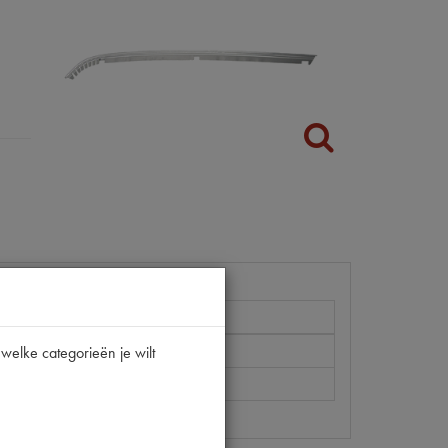
DYANE
welke categorieën je wilt
[PW 2]