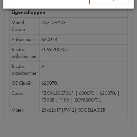
Eigenschappen
Model
DS/15HYDR
Citroën
Artikelcode JF
620044
Tecdoc
ZC9620070U
artikelnummer
Tecdoc
A
brandnummer
OE Citroën
620070.
Codes
*ZC9620070U* | 620070 | 620070. |
7305B | P105 | ZC9620070U
Maten
25x62x17 [PW 2] KOGELLAGER