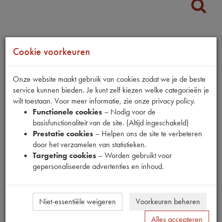
Fabrikant
Cookie voorkeuren
KOYO
Productnummer
Onze website maakt gebruik van cookies zodat we je de beste
1320471
service kunnen bieden. Je kunt zelf kiezen welke categorieën je
wilt toestaan. Voor meer informatie, zie onze privacy policy.
Prijs
Functionele cookies
– Nodig voor de
€
41
,
75
(
€
34
,
50
excl. btw
)
basisfunctionaliteit van de site. (Altijd ingeschakeld)
Dit product kan op dit moment niet besteld worden
Prestatie cookies
– Helpen ons de site te verbeteren
door het verzamelen van statistieken.
Mail ons
Targeting cookies
– Worden gebruikt voor
gepersonaliseerde advertenties en inhoud.
Niet-essentiële weigeren
Voorkeuren beheren
Specificaties
Omschrijving
Alles accepteren