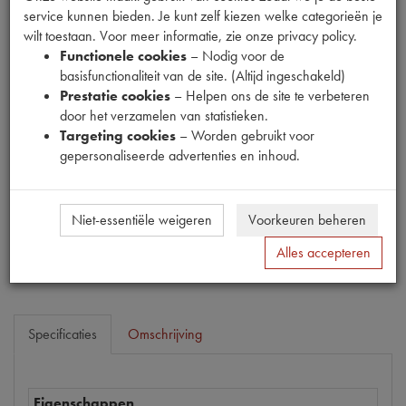
service kunnen bieden. Je kunt zelf kiezen welke categorieën je
wilt toestaan. Voor meer informatie, zie onze privacy policy.
Functionele cookies
– Nodig voor de
basisfunctionaliteit van de site. (Altijd ingeschakeld)
Prestatie cookies
– Helpen ons de site te verbeteren
door het verzamelen van statistieken.
Productnummer
Targeting cookies
– Worden gebruikt voor
1540016
gepersonaliseerde advertenties en inhoud.
Prijs
€
0
,
52
(
€
0
,
43
excl. btw
)
Niet-essentiële weigeren
Voorkeuren beheren
Bestel
Alles accepteren
Specificaties
Omschrijving
Eigenschappen