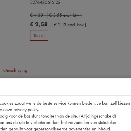
3276420616122
€
4
,
30
(
€
3
,
55
excl. btw
)
€
2
,
58
(
€
2
,
13
excl. btw
)
Bestel
Omschrijving
pen
CX/VI D ->92 PUR
okies zodat we je de beste service kunnen bieden. Je kunt zelf kiezen 
e onze privacy policy.
t
304/305/504/505/604/J7 D ->
dig voor de basisfunctionaliteit van de site. (Altijd ingeschakeld)
lnummer
C112
n ons de site te verbeteren door het verzamelen van statistieken.
den gebruikt voor gepersonaliseerde advertenties en inhoud.