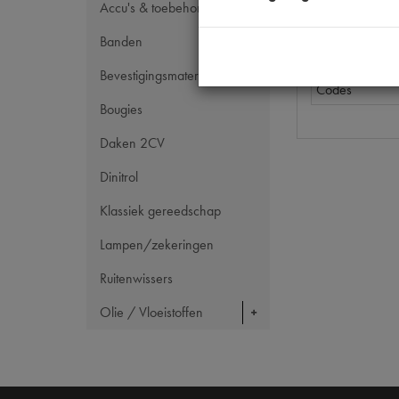
Tecdoc brand
Accu's & toebehoren
OE Citroën
Banden
OE Peugeot
Bevestigingsmateriaal
Codes
Bougies
Daken 2CV
Dinitrol
Klassiek gereedschap
Lampen/zekeringen
Ruitenwissers
Olie / Vloeistoffen