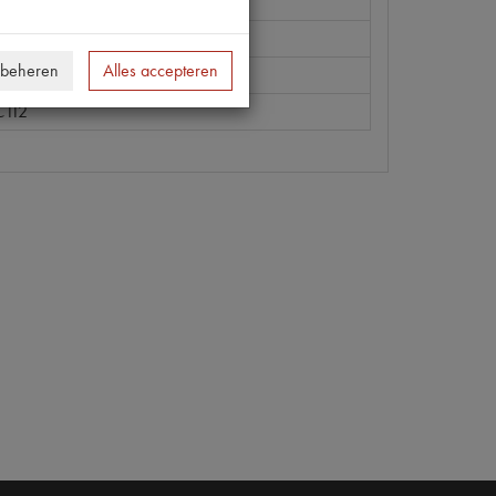
 beheren
Alles accepteren
C112