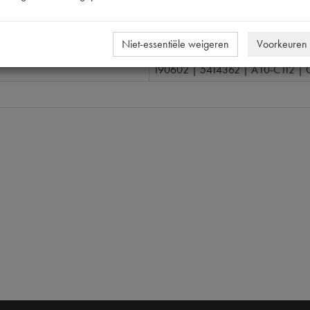
nummer
38
5414362
Niet-essentiële weigeren
Voorkeuren
190602
190602 | 5414362 | A10-C112 | 