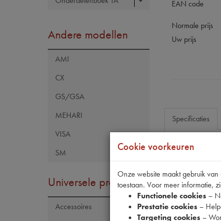
Onderdelenboek TA
EAN code
Normale prijs
Andere modellen
Uw prijs
AMI
CX
GS/GSA
MEHARI
Specificaties
VISA
Cookie voorkeuren
SM
Eigenschap
Model Citroën
Onze website maakt gebruik van co
Universele producten
toestaan. Voor meer informatie, zi
Model Peugeo
Functionele cookies
– No
Tecdoc artike
Prestatie cookies
– Helpe
Accessoires
Targeting cookies
– Wor