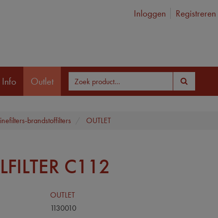
Inloggen
Registreren
 Info
Outlet
nefilters-brandstoffilters
OUTLET
LFILTER C112
OUTLET
1130010