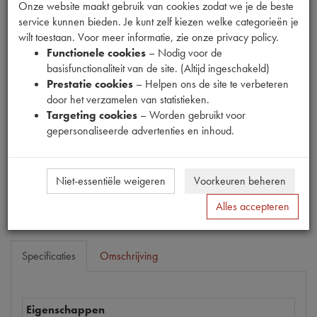
Onze website maakt gebruik van cookies zodat we je de beste
service kunnen bieden. Je kunt zelf kiezen welke categorieën je
wilt toestaan. Voor meer informatie, zie onze privacy policy.
Functionele cookies
– Nodig voor de
Productnummer
basisfunctionaliteit van de site. (Altijd ingeschakeld)
1890072
Prestatie cookies
– Helpen ons de site te verbeteren
door het verzamelen van statistieken.
Prijs
Targeting cookies
– Worden gebruikt voor
€
2
,
99
(
€
2
,
47
excl. btw
)
gepersonaliseerde advertenties en inhoud.
Dit product kan op dit moment niet besteld worden
Mail ons
Niet-essentiële weigeren
Voorkeuren beheren
Alles accepteren
Specificaties
Omschrijving
Eigenschappen