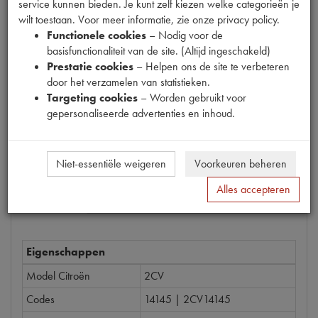
service kunnen bieden. Je kunt zelf kiezen welke categorieën je
wilt toestaan. Voor meer informatie, zie onze privacy policy.
Productnummer
Functionele cookies
– Nodig voor de
1470011
basisfunctionaliteit van de site. (Altijd ingeschakeld)
Prestatie cookies
– Helpen ons de site te verbeteren
Prijs
door het verzamelen van statistieken.
€
31
,
65
(
€
26
,
16
excl. btw
)
Targeting cookies
– Worden gebruikt voor
gepersonaliseerde advertenties en inhoud.
Bestel
Niet-essentiële weigeren
Voorkeuren beheren
Alles accepteren
Specificaties
Omschrijving
Eigenschappen
Model Citroën
2CV
Codes
14145 | 2CV14145