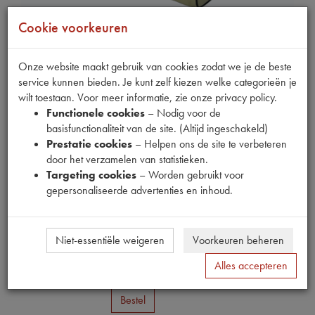
Cookie voorkeuren
Onze website maakt gebruik van cookies zodat we je de beste
service kunnen bieden. Je kunt zelf kiezen welke categorieën je
wilt toestaan. Voor meer informatie, zie onze privacy policy.
Functionele cookies
– Nodig voor de
basisfunctionaliteit van de site. (Altijd ingeschakeld)
Fabrikant
Prestatie cookies
– Helpen ons de site te verbeteren
OUTLET
door het verzamelen van statistieken.
Productnummer
Targeting cookies
– Worden gebruikt voor
1897919
gepersonaliseerde advertenties en inhoud.
Normale prijs
€
29
,
56
(
€
24
,
43
excl. btw
)
Niet-essentiële weigeren
Voorkeuren beheren
Uw prijs
Alles accepteren
€
17
,
74
(
€
14
,
66
excl. btw
)
Bestel