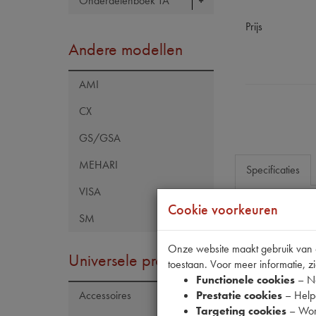
Onderdelenboek TA
Prijs
Andere modellen
AMI
CX
GS/GSA
MEHARI
Specificaties
VISA
Cookie voorkeuren
SM
Eigenschap
Model Citroën
Onze website maakt gebruik van co
Universele producten
toestaan. Voor meer informatie, zi
Maten
Functionele cookies
– No
Prestatie cookies
– Helpe
Accessoires
Targeting cookies
– Wor