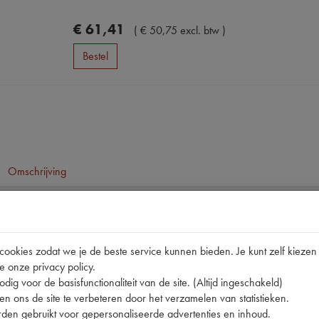
€
61
,
41
(
€
50
,
75
excl. btw
)
Bestel
Omschrijving
pen
okies zodat we je de beste service kunnen bieden. Je kunt zelf kiezen 
e onze privacy policy.
dig voor de basisfunctionaliteit van de site. (Altijd ingeschakeld)
n ons de site te verbeteren door het verzamelen van statistieken.
den gebruikt voor gepersonaliseerde advertenties en inhoud.