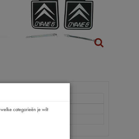
DYANE
welke categorieën je wilt
[PW 1]