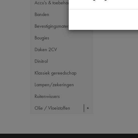
Accu's & toebehoren
Banden
Bevestigingsmateriaal
Bougies
Daken 2CV
Dinitrol
Klassiek gereedschap
Lampen/zekeringen
Ruitenwissers
Olie / Vloeistoffen