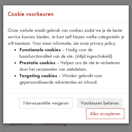
Cookie voorkeuren
Onze website maakt gebruik van cookies zodat we je de beste
service kunnen bieden. Je kunt zelf kiezen welke categorieën je
Fabrikant
wilt toestaan. Voor meer informatie, zie onze privacy policy.
Functionele cookies
– Nodig voor de
Productnummer
basisfunctionaliteit van de site. (Altijd ingeschakeld)
1548059
Prestatie cookies
– Helpen ons de site te verbeteren
door het verzamelen van statistieken.
Prijs
Targeting cookies
– Worden gebruikt voor
€
1
,
20
(
€
0
,
99
excl. btw
)
gepersonaliseerde advertenties en inhoud.
Bestel
Niet-essentiële weigeren
Voorkeuren beheren
Alles accepteren
Specificaties
Omschrijving