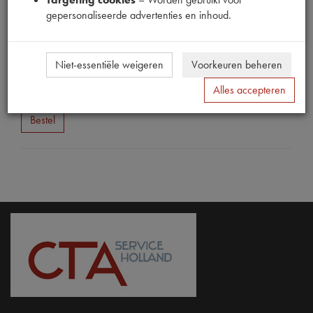
gepersonaliseerde advertenties en inhoud.
Productnummer
1540127
Niet-essentiële weigeren
Voorkeuren beheren
Prijs
Alles accepteren
€
0
,
13
(
€
0
,
11
excl. btw
)
Bestel