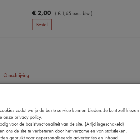
€
2
,
00
(
€
1
,
65
excl. btw
)
Bestel
Omschrijving
pen
11CV
okies zodat we je de beste service kunnen bieden. Je kunt zelf kiezen 
e onze privacy policy.
000.589-S
dig voor de basisfunctionaliteit van de site. (Altijd ingeschakeld)
nummer
0
n ons de site te verbeteren door het verzamelen van statistieken.
den gebruikt voor gepersonaliseerde advertenties en inhoud.