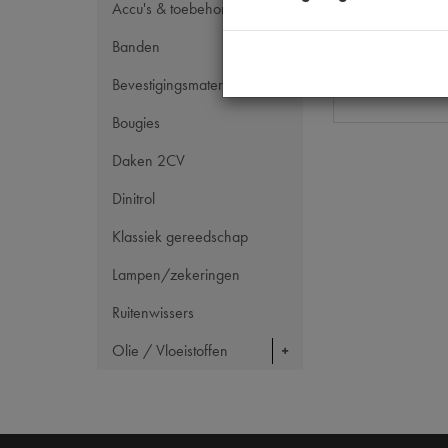
OE Citroën
Accu's & toebehoren
Codes
Banden
Maten
Bevestigingsmateriaal
Bougies
Daken 2CV
Dinitrol
Klassiek gereedschap
Lampen/zekeringen
Ruitenwissers
Olie / Vloeistoffen