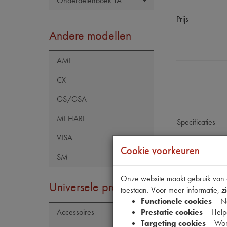
Onderdelenboek TA
Prijs
Andere modellen
AMI
CX
GS/GSA
MEHARI
Specificaties
VISA
Cookie voorkeuren
SM
Eigenschap
Model Citroën
Onze website maakt gebruik van co
Universele producten
toestaan. Voor meer informatie, zi
Artikelcode JF
Functionele cookies
– No
Tecdoc brand
Prestatie cookies
– Helpe
Accessoires
Targeting cookies
– Wor