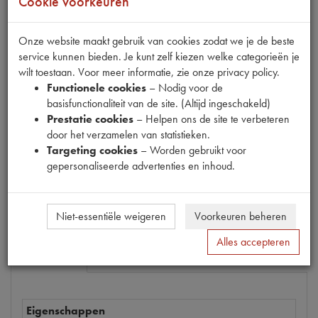
Cookie voorkeuren
Onze website maakt gebruik van cookies zodat we je de beste
service kunnen bieden. Je kunt zelf kiezen welke categorieën je
Productnummer
wilt toestaan. Voor meer informatie, zie onze privacy policy.
6850009
Functionele cookies
– Nodig voor de
basisfunctionaliteit van de site. (Altijd ingeschakeld)
Prijs
Prestatie cookies
– Helpen ons de site te verbeteren
€
8
,
13
(
€
6
,
72
excl. btw
)
door het verzamelen van statistieken.
Dit product kan op dit moment niet besteld worden
Targeting cookies
– Worden gebruikt voor
gepersonaliseerde advertenties en inhoud.
Mail ons
Niet-essentiële weigeren
Voorkeuren beheren
Alles accepteren
Specificaties
Omschrijving
Eigenschappen