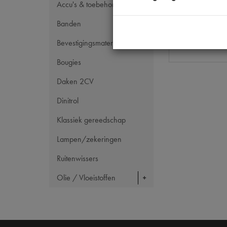
OE Citroën
Accu's & toebehoren
Codes
Banden
Maten
Bevestigingsmateriaal
Bougies
Daken 2CV
Dinitrol
Klassiek gereedschap
Lampen/zekeringen
Ruitenwissers
Olie / Vloeistoffen