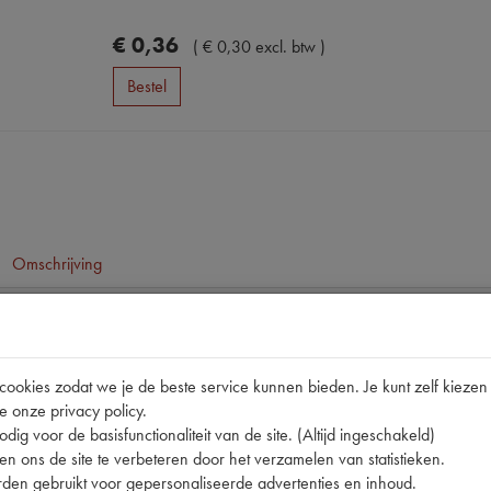
€
0
,
36
(
€
0
,
30
excl. btw
)
Bestel
Omschrijving
pen
11CV
okies zodat we je de beste service kunnen bieden. Je kunt zelf kiezen 
e onze privacy policy.
7212
dig voor de basisfunctionaliteit van de site. (Altijd ingeschakeld)
nummer
0
n ons de site te verbeteren door het verzamelen van statistieken.
den gebruikt voor gepersonaliseerde advertenties en inhoud.