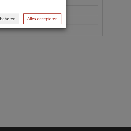
01
01 | P363
 beheren
Alles accepteren
0 [PW 1]