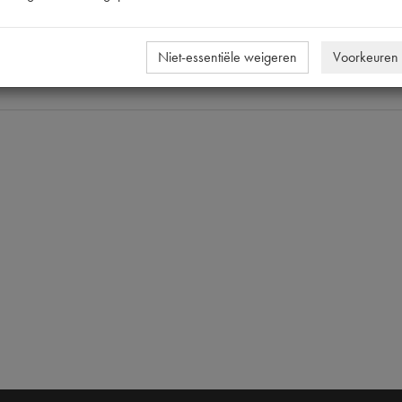
7212
7212
Niet-essentiële weigeren
Voorkeuren
M5x3