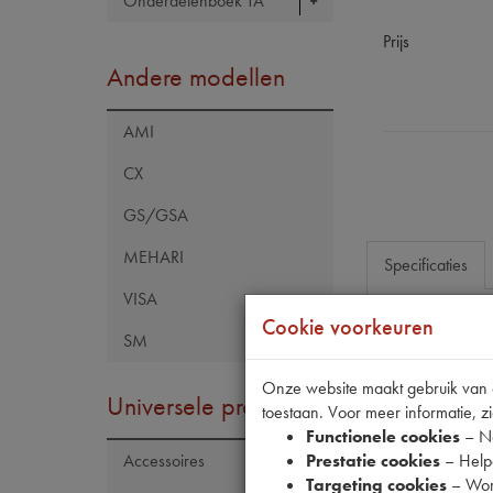
Onderdelenboek TA
Prijs
Andere modellen
AMI
CX
GS/GSA
MEHARI
Specificaties
VISA
Cookie voorkeuren
SM
Eigenschap
Model Citroën
Onze website maakt gebruik van co
Universele producten
toestaan. Voor meer informatie, zi
Artikelcode JF
Functionele cookies
– No
Tecdoc brand
Prestatie cookies
– Helpe
Accessoires
Targeting cookies
– Wor