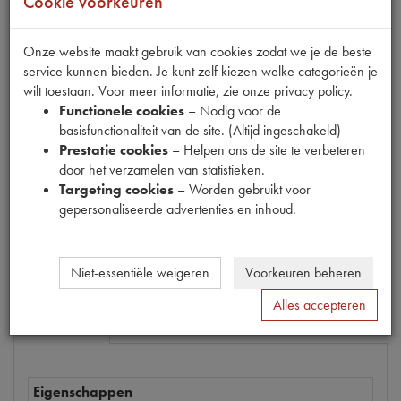
Cookie voorkeuren
Onze website maakt gebruik van cookies zodat we je de beste
service kunnen bieden. Je kunt zelf kiezen welke categorieën je
Productnummer
wilt toestaan. Voor meer informatie, zie onze privacy policy.
6540003
Functionele cookies
– Nodig voor de
basisfunctionaliteit van de site. (Altijd ingeschakeld)
Prijs
Prestatie cookies
– Helpen ons de site te verbeteren
€
14
,
28
(
€
11
,
80
excl. btw
)
door het verzamelen van statistieken.
Dit product kan op dit moment niet besteld worden
Targeting cookies
– Worden gebruikt voor
gepersonaliseerde advertenties en inhoud.
Mail ons
Niet-essentiële weigeren
Voorkeuren beheren
Alles accepteren
Specificaties
Omschrijving
Eigenschappen