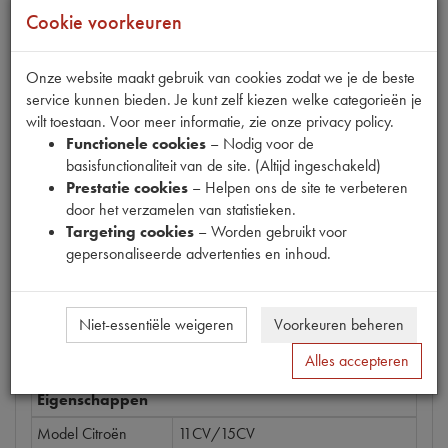
Cookie voorkeuren
Onze website maakt gebruik van cookies zodat we je de beste
Productnummer
service kunnen bieden. Je kunt zelf kiezen welke categorieën je
6460119
wilt toestaan. Voor meer informatie, zie onze privacy policy.
Functionele cookies
– Nodig voor de
Prijs
basisfunctionaliteit van de site. (Altijd ingeschakeld)
€
2
,
32
(
€
1
,
92
excl. btw
)
Prestatie cookies
– Helpen ons de site te verbeteren
door het verzamelen van statistieken.
Bestel
Targeting cookies
– Worden gebruikt voor
gepersonaliseerde advertenties en inhoud.
Specificaties
Omschrijving
Niet-essentiële weigeren
Voorkeuren beheren
Alles accepteren
Eigenschappen
Model Citroën
11CV/15CV