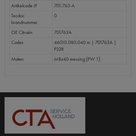
Artikelcode JF
701.763-A
Tecdoc
0
brandnummer
OE Citroën
701763A
Codes
46010.080.040 m | 701763A |
P328
Maten
M8x40 messing [PW 1]