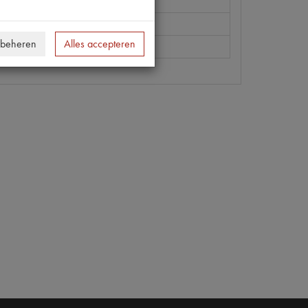
248
 beheren
Alles accepteren