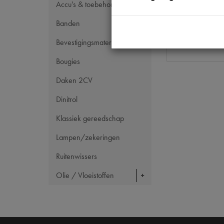
OE Citroën
Accu's & toebehoren
Codes
Banden
Maten
Bevestigingsmateriaal
Bougies
Daken 2CV
Dinitrol
Klassiek gereedschap
Lampen/zekeringen
Ruitenwissers
Olie / Vloeistoffen