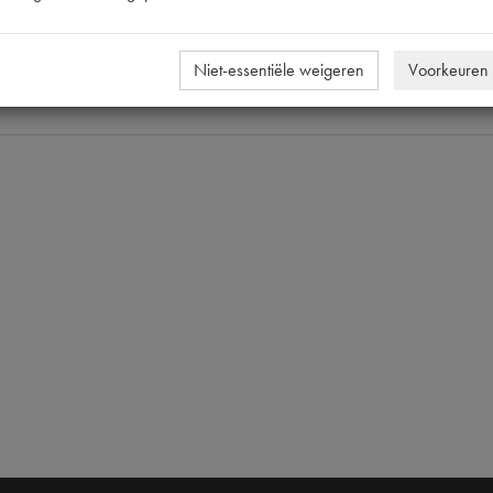
602322
602322 | 602322 #20073 | P
Niet-essentiële weigeren
Voorkeuren
M10x12 [PW 1]