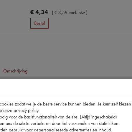
€
4
,
34
(
€
3
,
59
excl. btw
)
Bestel
Omschrijving
pen
11CV/15CV
okies zodat we je de beste service kunnen bieden. Je kunt zelf kiezen 
e onze privacy policy.
602322
dig voor de basisfunctionaliteit van de site. (Altijd ingeschakeld)
nummer
0
n ons de site te verbeteren door het verzamelen van statistieken.
den gebruikt voor gepersonaliseerde advertenties en inhoud.