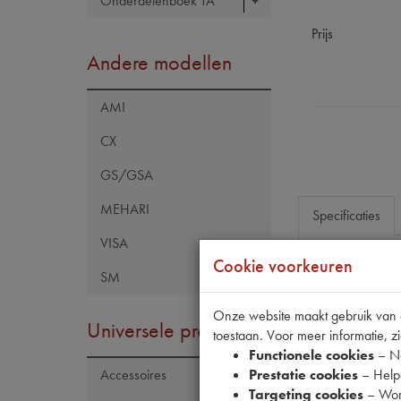
Onderdelenboek TA
Prijs
Andere modellen
AMI
CX
GS/GSA
MEHARI
Specificaties
VISA
Cookie voorkeuren
SM
Eigenschap
Model Citroën
Onze website maakt gebruik van co
Universele producten
toestaan. Voor meer informatie, zi
Artikelcode JF
Functionele cookies
– No
Tecdoc brand
Prestatie cookies
– Helpe
Accessoires
Targeting cookies
– Wor