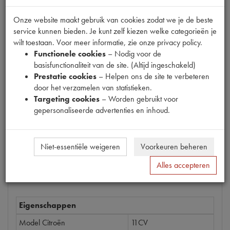
Onze website maakt gebruik van cookies zodat we je de beste
service kunnen bieden. Je kunt zelf kiezen welke categorieën je
wilt toestaan. Voor meer informatie, zie onze privacy policy.
Productnummer
Functionele cookies
– Nodig voor de
6300019
basisfunctionaliteit van de site. (Altijd ingeschakeld)
Prestatie cookies
– Helpen ons de site te verbeteren
Prijs
door het verzamelen van statistieken.
€
7
,
55
(
€
6
,
24
excl. btw
)
Targeting cookies
– Worden gebruikt voor
gepersonaliseerde advertenties en inhoud.
Bestel
Niet-essentiële weigeren
Voorkeuren beheren
Alles accepteren
Specificaties
Omschrijving
Eigenschappen
Model Citroën
11CV