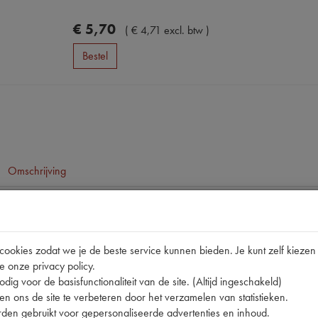
€
5
,
70
(
€
4
,
71
excl. btw
)
Bestel
Omschrijving
pen
11CV
okies zodat we je de beste service kunnen bieden. Je kunt zelf kiezen 
e onze privacy policy.
587414
dig voor de basisfunctionaliteit van de site. (Altijd ingeschakeld)
nummer
0
n ons de site te verbeteren door het verzamelen van statistieken.
den gebruikt voor gepersonaliseerde advertenties en inhoud.