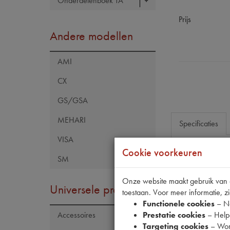
Onderdelenboek TA
Prijs
Andere modellen
AMI
CX
GS/GSA
MEHARI
Specificaties
VISA
Cookie voorkeuren
SM
Eigenschap
Model Citroën
Onze website maakt gebruik van co
Universele producten
toestaan. Voor meer informatie, zi
Artikelcode JF
Functionele cookies
– No
Tecdoc brand
Prestatie cookies
– Helpe
Accessoires
Targeting cookies
– Wor