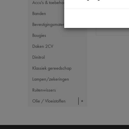
OE Citroën
Accu's & toebehoren
Codes
Banden
Maten
Bevestigingsmateriaal
Bougies
Daken 2CV
Dinitrol
Klassiek gereedschap
Lampen/zekeringen
Ruitenwissers
Olie / Vloeistoffen