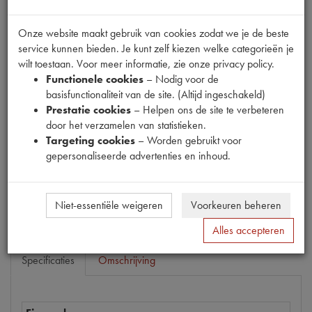
Onze website maakt gebruik van cookies zodat we je de beste
service kunnen bieden. Je kunt zelf kiezen welke categorieën je
Fabrikant
wilt toestaan. Voor meer informatie, zie onze privacy policy.
Functionele cookies
– Nodig voor de
basisfunctionaliteit van de site. (Altijd ingeschakeld)
Productnummer
Prestatie cookies
– Helpen ons de site te verbeteren
1700209
door het verzamelen van statistieken.
Targeting cookies
– Worden gebruikt voor
Prijs
gepersonaliseerde advertenties en inhoud.
€
33
,
23
(
€
27
,
46
excl. btw
)
Bestel
Niet-essentiële weigeren
Voorkeuren beheren
Alles accepteren
Specificaties
Omschrijving