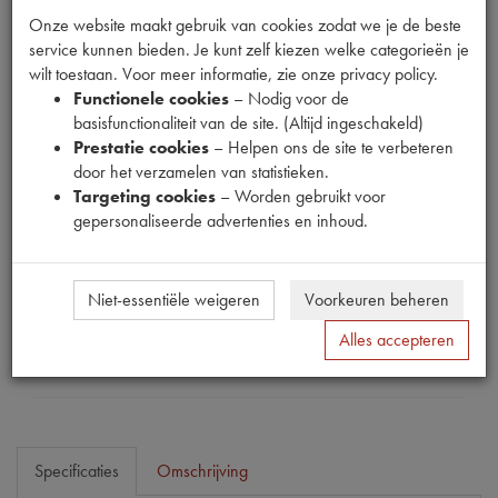
Onze website maakt gebruik van cookies zodat we je de beste
service kunnen bieden. Je kunt zelf kiezen welke categorieën je
wilt toestaan. Voor meer informatie, zie onze privacy policy.
Fabrikant
Functionele cookies
– Nodig voor de
basisfunctionaliteit van de site. (Altijd ingeschakeld)
OUTLET
Prestatie cookies
– Helpen ons de site te verbeteren
Productnummer
door het verzamelen van statistieken.
1540054
Targeting cookies
– Worden gebruikt voor
gepersonaliseerde advertenties en inhoud.
Normale prijs
€
3
,
00
(
€
2
,
48
excl. btw
)
Uw prijs
Niet-essentiële weigeren
Voorkeuren beheren
€
1
,
80
(
€
1
,
49
excl. btw
)
Alles accepteren
Bestel
Specificaties
Omschrijving