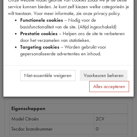
service kunnen bieden. Je kunt zelf kiezen welke categorieën je
Productnummer
wilt toestaan. Voor meer informatie, zie onze privacy policy.
1150002
Functionele cookies
– Nodig voor de
basisfunctionaliteit van de site. (Altijd ingeschakeld)
Prijs
Prestatie cookies
– Helpen ons de site te verbeteren
door het verzamelen van statistieken.
€
5
,
64
(
€
4
,
66
excl. btw
)
Targeting cookies
– Worden gebruikt voor
Bestel
gepersonaliseerde advertenties en inhoud.
Niet-essentiële weigeren
Voorkeuren beheren
Specificaties
Omschrijving
Alles accepteren
Eigenschappen
Model Citroën
2CV
Tecdoc brandnummer
0