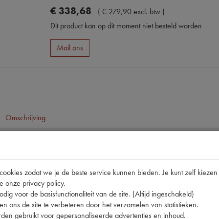
€
338
,
68
(
€
279
,
90
excl. btw
)
Dit product kan op dit moment niet besteld worden
Mail ons
Omschrijving
pen
DS21/DS23
okies zodat we je de beste service kunnen bieden. Je kunt zelf kiezen 
e onze privacy policy.
t
404
dig voor de basisfunctionaliteit van de site. (Altijd ingeschakeld)
16515 | 16515XAS | 201516505 | 36520 | B003A | P1 |
n ons de site te verbeteren door het verzamelen van statistieken.
den gebruikt voor gepersonaliseerde advertenties en inhoud.