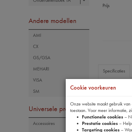
Onderdelenboek TA
Prijs
Andere modellen
AMI
CX
GS/GSA
MEHARI
Specificaties
VISA
Cookie voorkeuren
SM
Eigenschap
Model Citroën
Onze website maakt gebruik van co
Universele producten
toestaan. Voor meer informatie, zi
Model Peugeo
Functionele cookies
– No
Codes
Prestatie cookies
– Helpe
Accessoires
Targeting cookies
– Wor