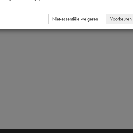
[PW 5]
Niet-essentiële weigeren
Voorkeuren