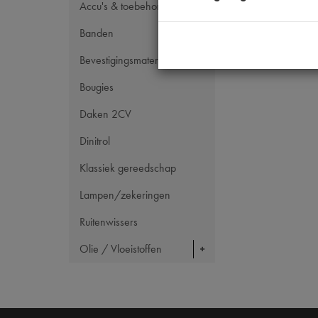
Maten
Accu's & toebehoren
Banden
Bevestigingsmateriaal
Bougies
Daken 2CV
Dinitrol
Klassiek gereedschap
Lampen/zekeringen
Ruitenwissers
Olie / Vloeistoffen