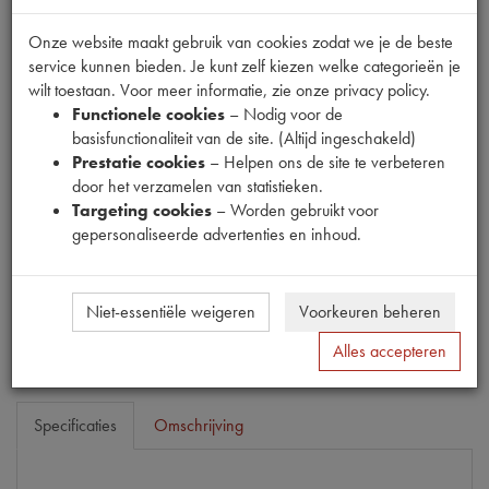
Onze website maakt gebruik van cookies zodat we je de beste
service kunnen bieden. Je kunt zelf kiezen welke categorieën je
Fabrikant
wilt toestaan. Voor meer informatie, zie onze privacy policy.
26
Functionele cookies
– Nodig voor de
Productnummer
basisfunctionaliteit van de site. (Altijd ingeschakeld)
1938035
Prestatie cookies
– Helpen ons de site te verbeteren
door het verzamelen van statistieken.
Prijs
Targeting cookies
– Worden gebruikt voor
€
226
,
44
(
€
187
,
14
excl. btw
)
gepersonaliseerde advertenties en inhoud.
Dit product kan op dit moment niet besteld worden
Mail ons
Niet-essentiële weigeren
Voorkeuren beheren
Alles accepteren
Specificaties
Omschrijving