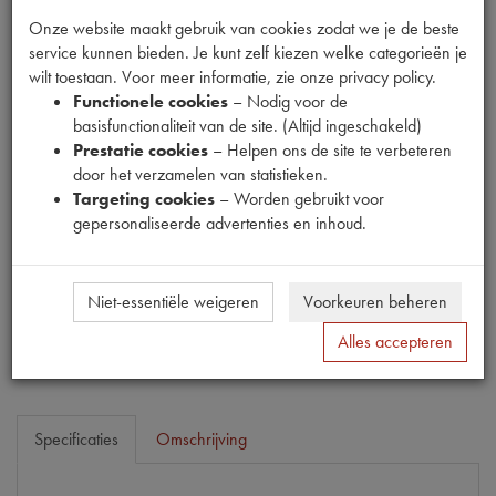
Onze website maakt gebruik van cookies zodat we je de beste
service kunnen bieden. Je kunt zelf kiezen welke categorieën je
wilt toestaan. Voor meer informatie, zie onze privacy policy.
Functionele cookies
– Nodig voor de
Fabrikant
basisfunctionaliteit van de site. (Altijd ingeschakeld)
26
Prestatie cookies
– Helpen ons de site te verbeteren
door het verzamelen van statistieken.
Productnummer
Targeting cookies
– Worden gebruikt voor
1938022
gepersonaliseerde advertenties en inhoud.
Prijs
€
36
,
68
(
€
30
,
31
excl. btw
)
Niet-essentiële weigeren
Voorkeuren beheren
Bestel
Alles accepteren
Specificaties
Omschrijving