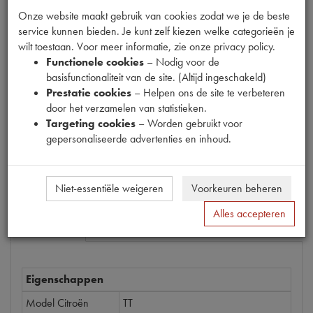
Onze website maakt gebruik van cookies zodat we je de beste
service kunnen bieden. Je kunt zelf kiezen welke categorieën je
wilt toestaan. Voor meer informatie, zie onze privacy policy.
Productnummer
Functionele cookies
– Nodig voor de
1918103
basisfunctionaliteit van de site. (Altijd ingeschakeld)
Prestatie cookies
– Helpen ons de site te verbeteren
Prijs
door het verzamelen van statistieken.
Targeting cookies
– Worden gebruikt voor
€
28
,
36
(
€
23
,
44
excl. btw
)
gepersonaliseerde advertenties en inhoud.
Bestel
Niet-essentiële weigeren
Voorkeuren beheren
Alles accepteren
Specificaties
Omschrijving
Eigenschappen
Model Citroën
TT