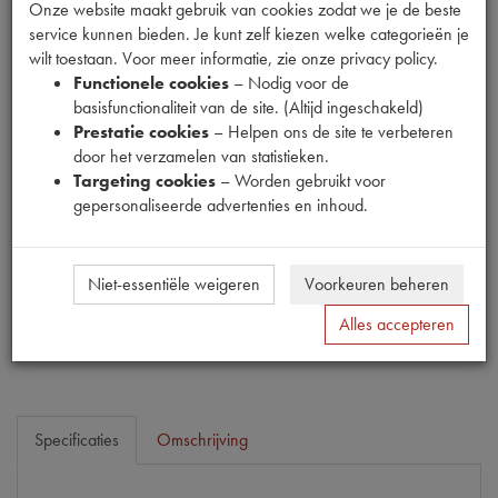
Onze website maakt gebruik van cookies zodat we je de beste
service kunnen bieden. Je kunt zelf kiezen welke categorieën je
wilt toestaan. Voor meer informatie, zie onze privacy policy.
Functionele cookies
– Nodig voor de
basisfunctionaliteit van de site. (Altijd ingeschakeld)
Fabrikant
Prestatie cookies
– Helpen ons de site te verbeteren
MPM
door het verzamelen van statistieken.
Productnummer
Targeting cookies
– Worden gebruikt voor
1915043
gepersonaliseerde advertenties en inhoud.
Prijs
€
56
,
39
(
€
46
,
60
excl. btw
)
Niet-essentiële weigeren
Voorkeuren beheren
Bestel
Alles accepteren
Specificaties
Omschrijving