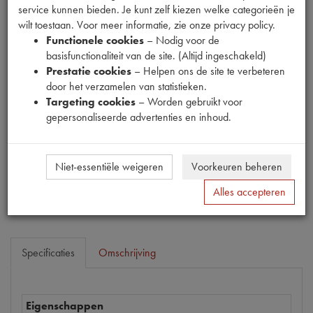
service kunnen bieden. Je kunt zelf kiezen welke categorieën je
wilt toestaan. Voor meer informatie, zie onze privacy policy.
Functionele cookies
– Nodig voor de
basisfunctionaliteit van de site. (Altijd ingeschakeld)
Productnummer
Prestatie cookies
– Helpen ons de site te verbeteren
1913121
door het verzamelen van statistieken.
Targeting cookies
– Worden gebruikt voor
Prijs
gepersonaliseerde advertenties en inhoud.
€
7
,
60
(
€
6
,
28
excl. btw
)
Dit product kan op dit moment niet besteld worden
Niet-essentiële weigeren
Voorkeuren beheren
Mail ons
Alles accepteren
Specificaties
Omschrijving
Eigenschappen