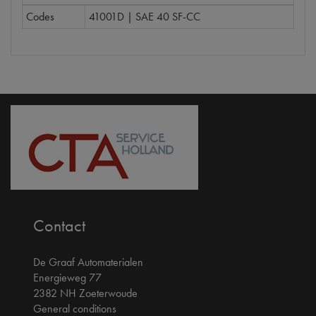
Codes
41001D | SAE 40 SF-CC
Contact
De Graaf Automaterialen
Energieweg 77
2382 NH Zoeterwoude
General conditions