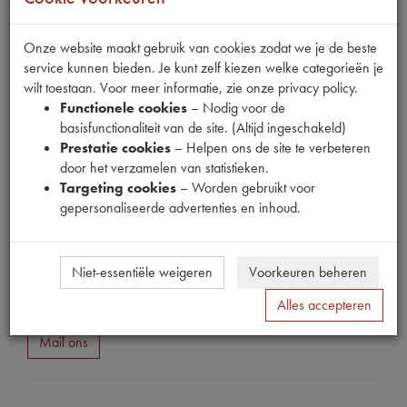
Onze website maakt gebruik van cookies zodat we je de beste
service kunnen bieden. Je kunt zelf kiezen welke categorieën je
wilt toestaan. Voor meer informatie, zie onze privacy policy.
Fabrikant
Functionele cookies
– Nodig voor de
MPM
basisfunctionaliteit van de site. (Altijd ingeschakeld)
Productnummer
Prestatie cookies
– Helpen ons de site te verbeteren
1912071
door het verzamelen van statistieken.
Targeting cookies
– Worden gebruikt voor
EAN code
gepersonaliseerde advertenties en inhoud.
3276424366795
Prijs
€
7
,
96
Niet-essentiële weigeren
Voorkeuren beheren
(
€
6
,
58
excl. btw
)
Dit product kan op dit moment niet besteld worden
Alles accepteren
Mail ons