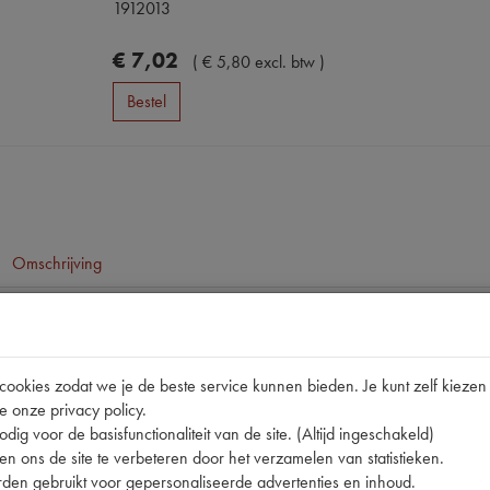
1912013
€
7
,
02
(
€
5
,
80
excl. btw
)
Bestel
Omschrijving
pen
1912011 | 19485 | DOT3 | FMVSS DOT-3 24
okies zodat we je de beste service kunnen bieden. Je kunt zelf kiezen 
e onze privacy policy.
dig voor de basisfunctionaliteit van de site. (Altijd ingeschakeld)
n ons de site te verbeteren door het verzamelen van statistieken.
den gebruikt voor gepersonaliseerde advertenties en inhoud.