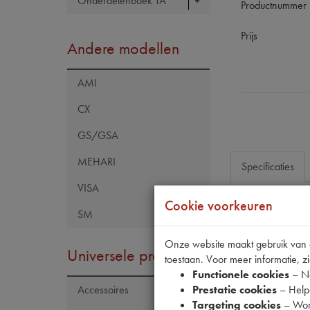
Onderdelenboek TA
Productnummer
Prijs
Andere modellen
AMI
CX
GS/GSA
MEHARI
Specificaties
VISA
Cookie voorkeuren
SM
Eigenschap
Codes
Onze website maakt gebruik van co
Universele producten
toestaan. Voor meer informatie, zi
Functionele cookies
– No
Prestatie cookies
– Helpe
Accessoires
Targeting cookies
– Wor