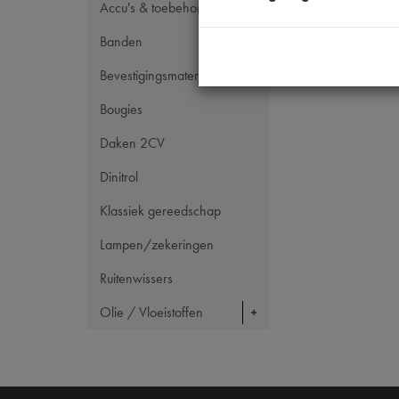
Accu's & toebehoren
Banden
Bevestigingsmateriaal
Bougies
Daken 2CV
Dinitrol
Klassiek gereedschap
Lampen/zekeringen
Ruitenwissers
Olie / Vloeistoffen