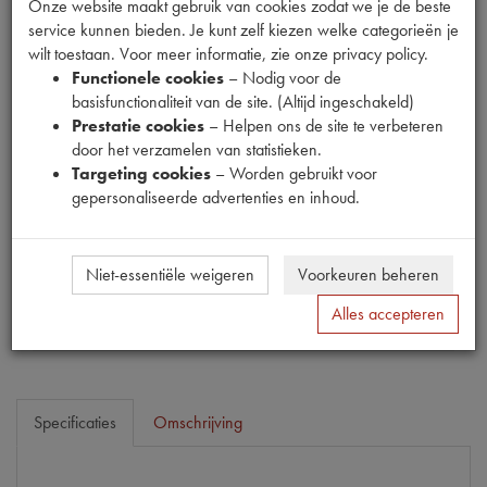
Onze website maakt gebruik van cookies zodat we je de beste
service kunnen bieden. Je kunt zelf kiezen welke categorieën je
wilt toestaan. Voor meer informatie, zie onze privacy policy.
Fabrikant
Functionele cookies
– Nodig voor de
MPM
basisfunctionaliteit van de site. (Altijd ingeschakeld)
Productnummer
Prestatie cookies
– Helpen ons de site te verbeteren
1911147
door het verzamelen van statistieken.
Targeting cookies
– Worden gebruikt voor
Prijs
gepersonaliseerde advertenties en inhoud.
€
16
,
71
(
€
13
,
81
excl. btw
)
Dit product kan op dit moment niet besteld worden
Niet-essentiële weigeren
Voorkeuren beheren
Mail ons
Alles accepteren
Specificaties
Omschrijving