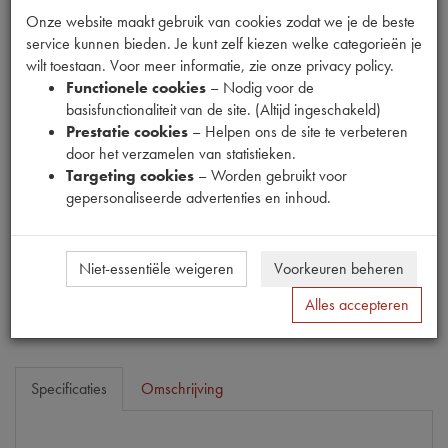
Onze website maakt gebruik van cookies zodat we je de beste
service kunnen bieden. Je kunt zelf kiezen welke categorieën je
Fabrikant
wilt toestaan. Voor meer informatie, zie onze privacy policy.
Functionele cookies
– Nodig voor de
MPM
basisfunctionaliteit van de site. (Altijd ingeschakeld)
Productnummer
Prestatie cookies
– Helpen ons de site te verbeteren
1911131
door het verzamelen van statistieken.
Targeting cookies
– Worden gebruikt voor
Prijs
gepersonaliseerde advertenties en inhoud.
€
18
,
59
(
€
15
,
36
excl. btw
)
Dit product kan op dit moment niet besteld worden
Niet-essentiële weigeren
Voorkeuren beheren
Mail ons
Alles accepteren
Specificaties
Omschrijving