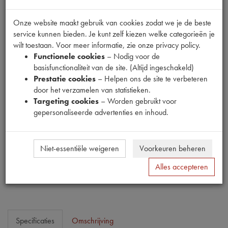
Onze website maakt gebruik van cookies zodat we je de beste
service kunnen bieden. Je kunt zelf kiezen welke categorieën je
wilt toestaan. Voor meer informatie, zie onze privacy policy.
Fabrikant
Functionele cookies
– Nodig voor de
basisfunctionaliteit van de site. (Altijd ingeschakeld)
MPM
Prestatie cookies
– Helpen ons de site te verbeteren
Productnummer
door het verzamelen van statistieken.
1911067
Targeting cookies
– Worden gebruikt voor
gepersonaliseerde advertenties en inhoud.
Prijs
€
376
,
60
(
€
311
,
24
excl. btw
)
Dit product kan op dit moment niet besteld worden
Niet-essentiële weigeren
Voorkeuren beheren
Mail ons
Alles accepteren
Specificaties
Omschrijving