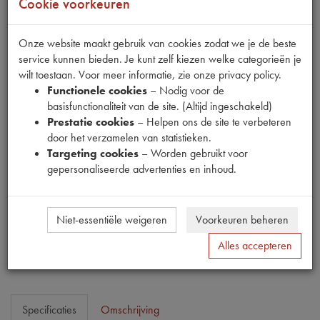
Cookie voorkeuren
Onze website maakt gebruik van cookies zodat we je de beste
service kunnen bieden. Je kunt zelf kiezen welke categorieën je
wilt toestaan. Voor meer informatie, zie onze privacy policy.
Fabrikant
Functionele cookies
– Nodig voor de
MPM
basisfunctionaliteit van de site. (Altijd ingeschakeld)
Productnummer
Prestatie cookies
– Helpen ons de site te verbeteren
1911035
door het verzamelen van statistieken.
Targeting cookies
– Worden gebruikt voor
Prijs
gepersonaliseerde advertenties en inhoud.
€
211
,
17
(
€
174
,
52
excl. btw
)
Dit product kan op dit moment niet besteld worden
Niet-essentiële weigeren
Voorkeuren beheren
Mail ons
Alles accepteren
Specificaties
Omschrijving