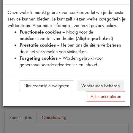
Onze website maakt gebruik van cookies zodat we je de beste
service kunnen bieden. Je kunt zelf kiezen welke categorieën je
wilt toestaan. Voor meer informatie, zie onze privacy policy.
Functionele cookies
– Nodig voor de
Fabrikant
basisfunctionaliteit van de site. (Altijd ingeschakeld)
MPM
Prestatie cookies
– Helpen ons de site te verbeteren
Productnummer
door het verzamelen van statistieken.
1911033
Targeting cookies
– Worden gebruikt voor
gepersonaliseerde advertenties en inhoud.
Prijs
€
55
,
14
(
€
45
,
57
excl. btw
)
Niet-essentiële weigeren
Voorkeuren beheren
Bestel
Alles accepteren
Specificaties
Omschrijving