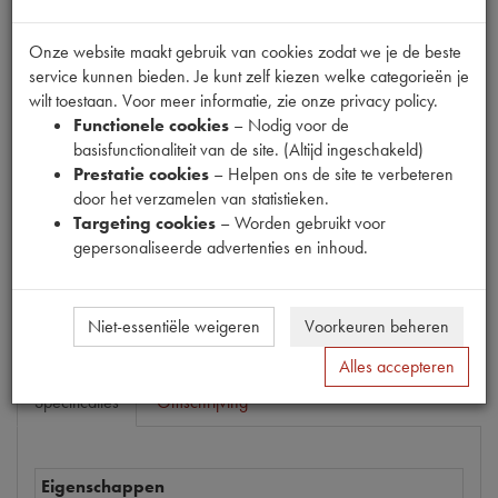
Onze website maakt gebruik van cookies zodat we je de beste
service kunnen bieden. Je kunt zelf kiezen welke categorieën je
Productnummer
wilt toestaan. Voor meer informatie, zie onze privacy policy.
1910141
Functionele cookies
– Nodig voor de
basisfunctionaliteit van de site. (Altijd ingeschakeld)
Prijs
Prestatie cookies
– Helpen ons de site te verbeteren
€
18
,
65
door het verzamelen van statistieken.
(
€
15
,
41
excl. btw
)
Targeting cookies
– Worden gebruikt voor
Dit product kan op dit moment niet besteld worden
gepersonaliseerde advertenties en inhoud.
Mail ons
Niet-essentiële weigeren
Voorkeuren beheren
Alles accepteren
Specificaties
Omschrijving
Eigenschappen